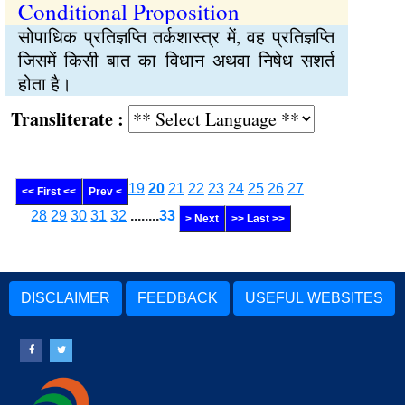
Conditional Proposition
सोपाधिक प्रतिज्ञप्ति तर्कशास्त्र में, वह प्रतिज्ञप्ति
जिसमें किसी बात का विधान अथवा निषेध सशर्त
होता है।
Transliterate :
19
20
21
22
23
24
25
26
27
<< First <<
Prev <
28
29
30
31
32
........
33
> Next
>> Last >>
DISCLAIMER
FEEDBACK
USEFUL WEBSITES