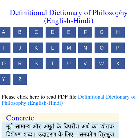
Definitional Dictionary of Philosophy
(English-Hindi)
A
B
C
D
E
F
G
H
I
J
K
L
M
N
O
P
Q
R
S
T
U
V
W
X
Y
Z
Please click here to read PDF file
Definitional Dictionary of
Philosophy (English-Hindi)
Concrete
मूर्त सामान्य और अमूर्त के विपरीत अर्थ का द्योतक
विशेषण शब्द। उदाहरण के लिए - समकोण त्रिभुज