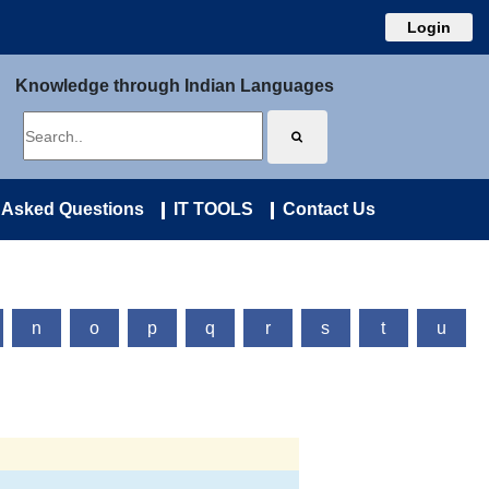
Login
Knowledge through Indian Languages
 Asked Questions
IT TOOLS
Contact Us
n
o
p
q
r
s
t
u