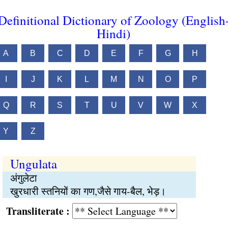
Definitional Dictionary of Zoology (English
Hindi)
A
B
C
D
E
F
G
H
I
J
K
L
M
N
O
P
Q
R
S
T
U
V
W
X
Y
Z
Ungulata
अंगुलेटा
खुरधारी स्तनियों का गण,जैसे गाय-बैल, भेड़।
Transliterate :