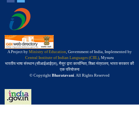
A Project by
Ministry of Education
, Government of India, Implemented by
Central Institute of Indian Languages (CIIL)
, Mysuru
भारतीय भाषा संस्थान (सीआईआईएल), मैसूर द्वारा कार्यान्वित, शिक्षा मंत्रालय, भारत सरकार की
एक परियोजना
© Copyright
Bharatavani
. All Rights Reserved