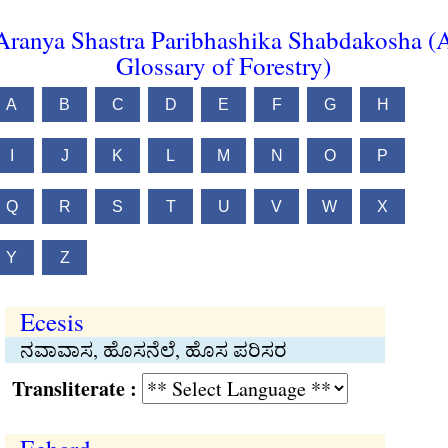
Aranya Shastra Paribhashika Shabdakosha (
Glossary of Forestry)
A
B
C
D
E
F
G
H
I
J
K
L
M
N
O
P
Q
R
S
T
U
V
W
X
Y
Z
Ecesis
ನವಾವಾಸ, ಹೊಸನೆಲೆ, ಹೊಸ ಪರಿಸರ
Transliterate :