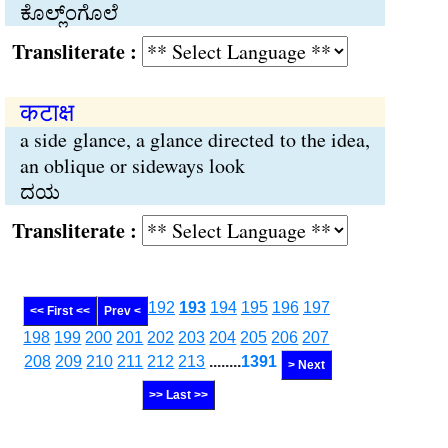
ಕೊಲ್ಲ್ಂಗೊಲೆ
Transliterate :
कटाक्ष
a side glance, a glance directed to the idea,
an oblique or sideways look
ದಯ
Transliterate :
192
193
194
195
196
197
<< First <<
Prev <
198
199
200
201
202
203
204
205
206
207
208
209
210
211
212
213
........
1391
> Next
>> Last >>