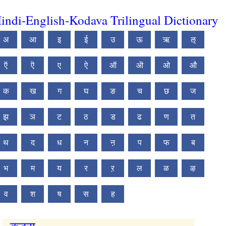
indi-English-Kodava Trilingual Dictionary
अ
आ
इ
ई
उ
ऊ
ऋ
ऌ
ऍ
ऎ
ए
ऐ
ऑ
ऒ
ओ
औ
क
ख
ग
घ
ङ
च
छ
ज
झ
ञ
ट
ठ
ड
ढ
ण
त
थ
द
ध
न
ऩ
प
फ
ब
भ
म
य
र
ऱ
ल
ळ
ऴ
व
श
ष
स
ह