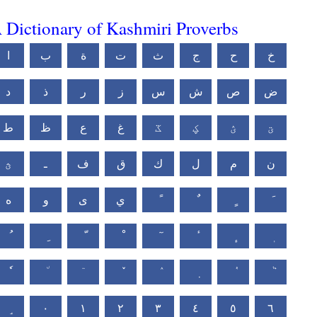
 Dictionary of Kashmiri Proverbs
خ
ح
ج
ث
ت
ة
ب
ا
ض
ص
ش
س
ز
ر
ذ
د
ؾ
ؽ
ؼ
ػ
غ
ع
ظ
ط
ن
م
ل
ك
ق
ف
ـ
ؿ
ي
ى
و
ه
٠
١
٢
٣
٤
٥
٦