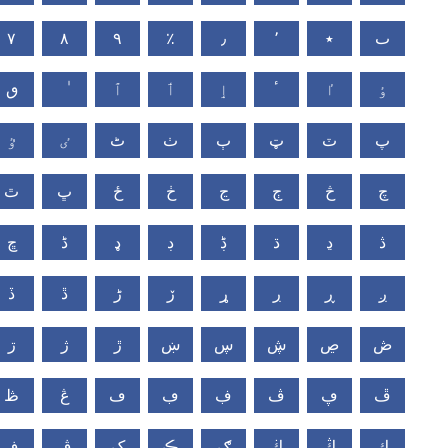
٧
٨
٩
٪
٫
٬
٭
ٮ
ٶ
ٵ
ٴ
ٳ
ٲ
ٱ
ٯ
پ
ٽ
ټ
ٻ
ٺ
ٹ
ٸ
ٷ
چ
څ
ڄ
ڃ
ڂ
ځ
ڀ
ٿ
ڎ
ڍ
ڌ
ڋ
ڊ
ډ
ڈ
ڇ
ږ
ڕ
ڔ
ړ
ڒ
ڑ
ڐ
ڏ
ڞ
ڝ
ڜ
ڛ
ښ
ڙ
ژ
ڗ
ڦ
ڥ
ڤ
ڣ
ڢ
ڡ
ڠ
ڟ
ڮ
ڭ
ڬ
ګ
ڪ
ک
ڨ
ڧ