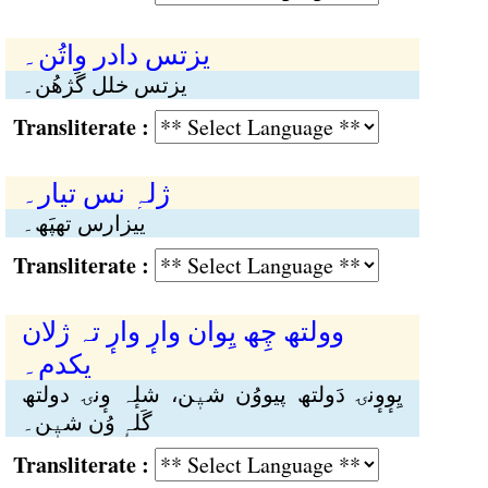
یزتس دادرٕ واتُن۔
یزتس خلل گَژھُن۔
Transliterate :
ژلہٕ نس تیار۔
ییزارس تھپَھ۔
Transliterate :
وولتھ چِھ یِوان وارٕ وارٕ تہ ژلان
یکدم۔
یِوٕوٕنۍ دَولتھ پیووُن شیٖن، شلٕہ وٕنۍ دولتھ
گَلہٕ وُن شیٖن۔
Transliterate :