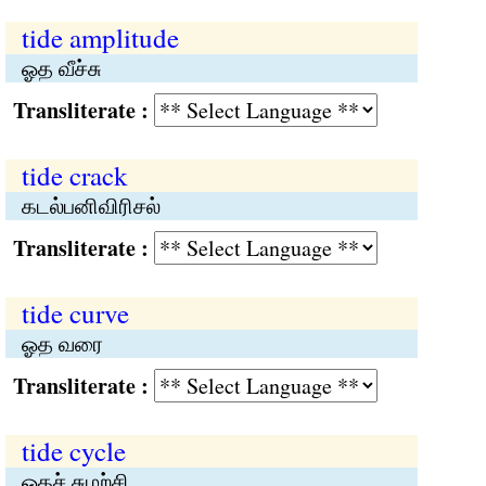
tide amplitude
ஓத வீச்சு
Transliterate :
tide crack
கடல்பனிவிரிசல்
Transliterate :
tide curve
ஓத வரை
Transliterate :
tide cycle
ஓதச் சுழற்சி