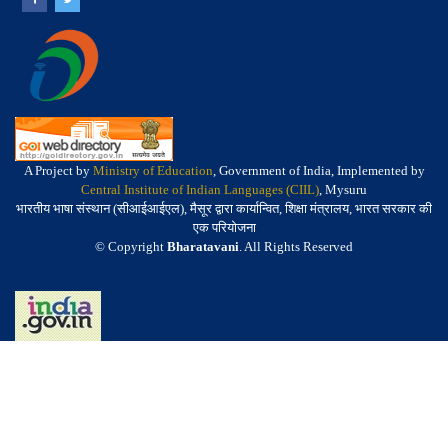
A Project by
Ministry of Education
, Government of India, Implemented by
Central Institute of Indian Languages (CIIL)
, Mysuru
भारतीय भाषा संस्थान (सीआईआईएल), मैसूर द्वारा कार्यान्वित, शिक्षा मंत्रालय, भारत सरकार की
एक परियोजना
© Copyright
Bharatavani
. All Rights Reserved