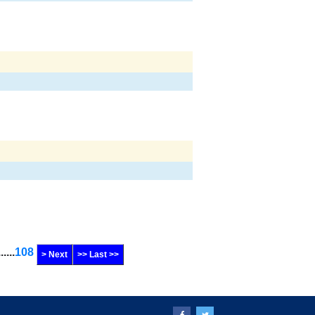
......
108
> Next
>> Last >>