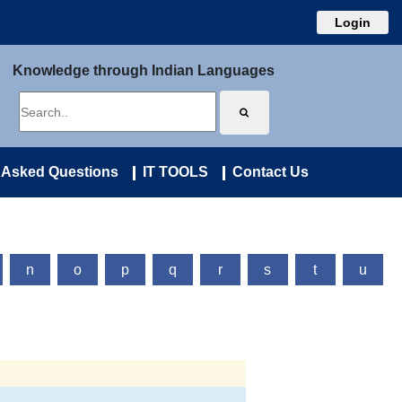
Login
Knowledge through Indian Languages
 Asked Questions
IT TOOLS
Contact Us
n
o
p
q
r
s
t
u