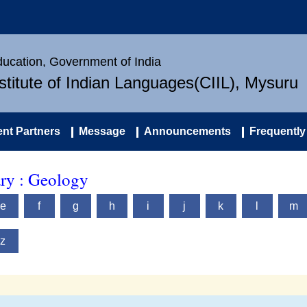
Education, Government of India
nstitute of Indian Languages(CIIL), Mysuru
nt Partners
Message
Announcements
Frequently
ary : Geology
e
f
g
h
i
j
k
l
m
z