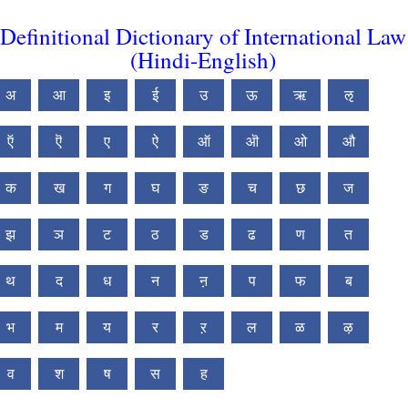
Definitional Dictionary of International Law
(Hindi-English)
अ
आ
इ
ई
उ
ऊ
ऋ
ऌ
ऍ
ऎ
ए
ऐ
ऑ
ऒ
ओ
औ
क
ख
ग
घ
ङ
च
छ
ज
झ
ञ
ट
ठ
ड
ढ
ण
त
थ
द
ध
न
ऩ
प
फ
ब
भ
म
य
र
ऱ
ल
ळ
ऴ
व
श
ष
स
ह