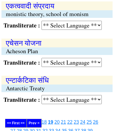
एकत्ववादी संप्रदाय
monistic theory, school of monism
Transliterate :
एचेसन योजना
Acheson Plan
Transliterate :
एन्टार्कटिका संधि
Antarctic Treaty
Transliterate :
18
19
20
21
22
23
24
25
26
<< First <<
Prev <
27
28
29
30
31
32
33
34
35
36
37
38
39