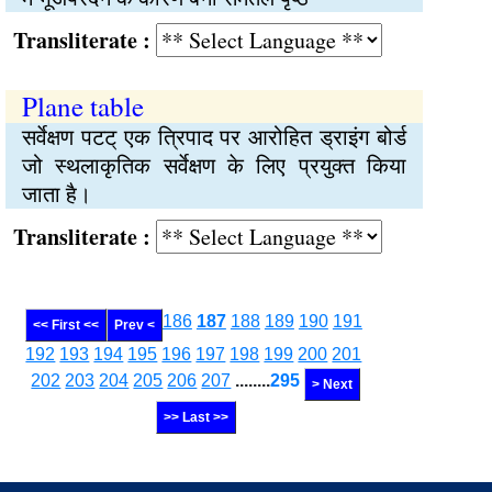
Transliterate :
Plane table
सर्वेक्षण पटट् एक त्रिपाद पर आरोहित ड्राइंग बोर्ड
जो स्थलाकृतिक सर्वेक्षण के लिए प्रयुक्‍त किया
जाता है।
Transliterate :
186
187
188
189
190
191
<< First <<
Prev <
192
193
194
195
196
197
198
199
200
201
202
203
204
205
206
207
........
295
> Next
>> Last >>