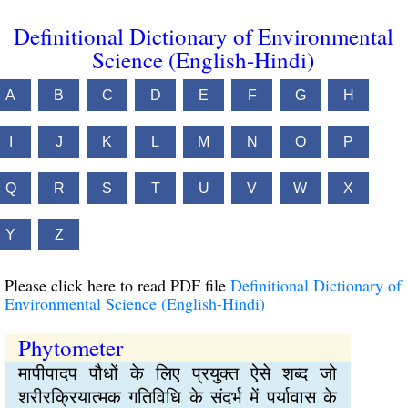
Definitional Dictionary of Environmental
Science (English-Hindi)
A
B
C
D
E
F
G
H
I
J
K
L
M
N
O
P
Q
R
S
T
U
V
W
X
Y
Z
Please click here to read PDF file
Definitional Dictionary of
Environmental Science (English-Hindi)
Phytometer
मापीपादप पौधों के लिए प्रयुक्‍त ऐसे शब्द जो
शरीरक्रियात्मक गतिविधि के संदर्भ में पर्यावास के