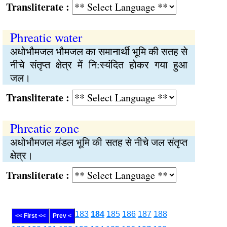
Transliterate :
Phreatic water
अधोभौमजल भौमजल का समानार्थी भूमि की सतह से
नीचे संतृप्‍त क्षेत्र में नि:स्यंदित होकर गया हुआ
जल।
Transliterate :
Phreatic zone
अधोभौमजल मंडल भूमि की सतह से नीचे जल संतृप्‍त
क्षेत्र।
Transliterate :
183
184
185
186
187
188
<< First <<
Prev <