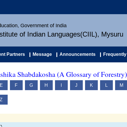
Education, Government of India
nstitute of Indian Languages(CIIL), Mysuru
nt Partners
Message
Announcements
Frequently
ashika Shabdakosha (A Glossary of Forestry)
E
F
G
H
I
J
K
L
M
Z
ು