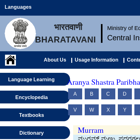
Languages
भारतवाणी
Ministry of 
Central I
BHARATAVANI
About Us
Usage Information
Conte
Aranya Shastra Paribh
Language Learning
A
B
C
D
Encyclopedia
V
W
X
Y
Textbooks
Murram
Dictionary
ಮುರಮ್ ಮಣ್ಣು, ಪದರಗಲ್ಲ