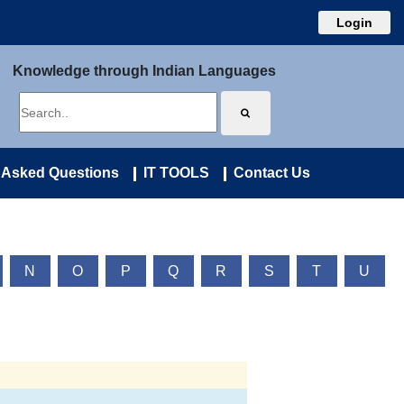
Login
Knowledge through Indian Languages
 Asked Questions
IT TOOLS
Contact Us
N
O
P
Q
R
S
T
U