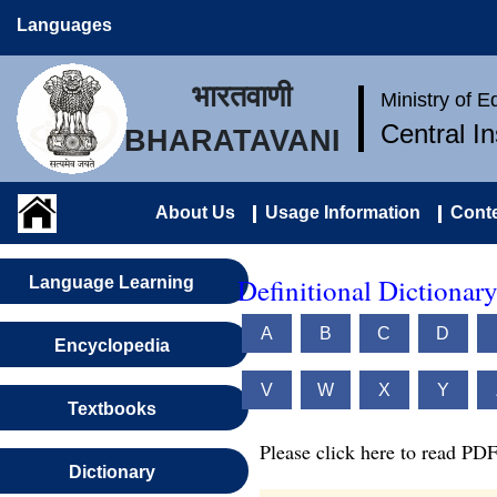
Languages
भारतवाणी
Ministry of 
Central I
BHARATAVANI
About Us
Usage Information
Conte
Definitional Dictionar
Language Learning
A
B
C
D
Encyclopedia
V
W
X
Y
Textbooks
Please click here to read PDF
Dictionary