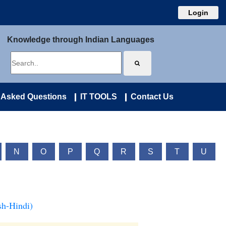
Login
Knowledge through Indian Languages
 Asked Questions
IT TOOLS
Contact Us
N
O
P
Q
R
S
T
U
sh-Hindi)