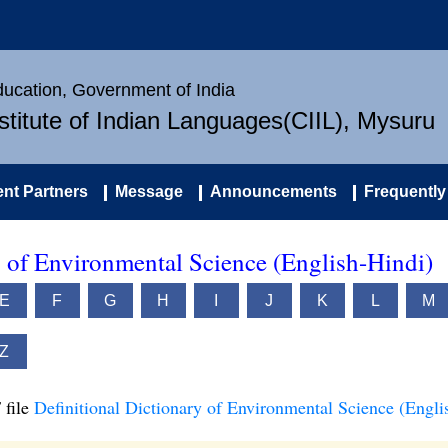
Education, Government of India
nstitute of Indian Languages(CIIL), Mysuru
nt Partners
Message
Announcements
Frequently
y of Environmental Science (English-Hindi)
E
F
G
H
I
J
K
L
M
Z
 file
Definitional Dictionary of Environmental Science (Engli