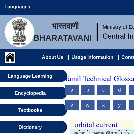
Languages
भारतवाणी
Ministry of 
Central I
BHARATAVANI
About Us
Usage Information
Conte
Tamil Technical Gloss
Language Learning
a
b
c
d
Encyclopedia
v
w
x
y
Textbooks
orbital current
Dictionary
சுற்றுப்பாதை நீரோட்டம்