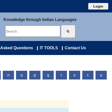
Login
Knowledge through Indian Languages
 Asked Questions
IT TOOLS
Contact Us
n
o
p
q
r
s
t
u