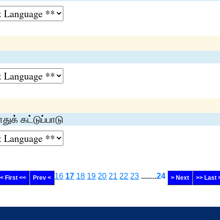
ுக் கட்டுப்பாடு
16
17
18
19
20
21
22
23
........
24
< First <<
Prev <
> Next
>> Last 