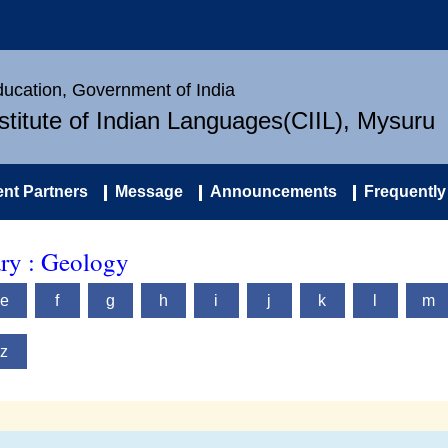
Education, Government of India
nstitute of Indian Languages(CIIL), Mysuru
nt Partners
Message
Announcements
Frequently
ary : Geology
e
f
g
h
i
j
k
l
m
z