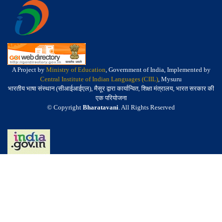
A Project by
Ministry of Education
, Government of India, Implemented by
Central Institute of Indian Languages (CIIL)
, Mysuru
भारतीय भाषा संस्थान (सीआईआईएल), मैसूर द्वारा कार्यान्वित, शिक्षा मंत्रालय, भारत सरकार की
एक परियोजना
© Copyright
Bharatavani
. All Rights Reserved