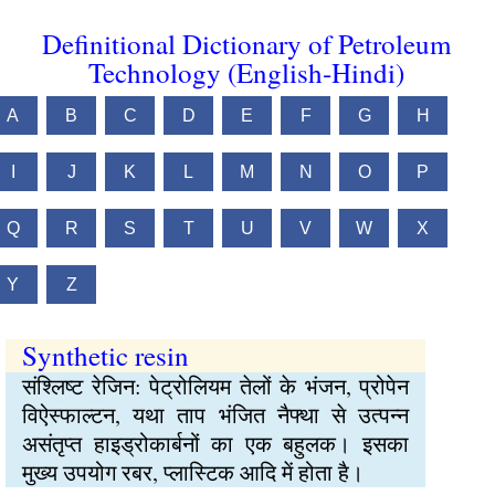
Definitional Dictionary of Petroleum
Technology (English-Hindi)
A
B
C
D
E
F
G
H
I
J
K
L
M
N
O
P
Q
R
S
T
U
V
W
X
Y
Z
Synthetic resin
संश्लिष्ट रेजिन: पेट्रोलियम तेलों के भंजन, प्रोपेन
विऐस्फाल्टन, यथा ताप भंजित नैफ्था से उत्पन्न
असंतृप्त हाइड्रोकार्बनों का एक बहुलक। इसका
मुख्य उपयोग रबर, प्लास्टिक आदि में होता है।