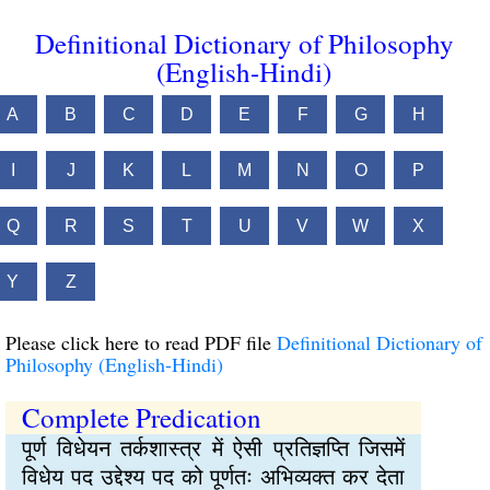
Definitional Dictionary of Philosophy
(English-Hindi)
A
B
C
D
E
F
G
H
I
J
K
L
M
N
O
P
Q
R
S
T
U
V
W
X
Y
Z
Please click here to read PDF file
Definitional Dictionary of
Philosophy (English-Hindi)
Complete Predication
पूर्ण विधेयन तर्कशास्त्र में ऐसी प्रतिज्ञप्ति जिसमें
विधेय पद उद्देश्य पद को पूर्णतः अभिव्यक्त कर देता