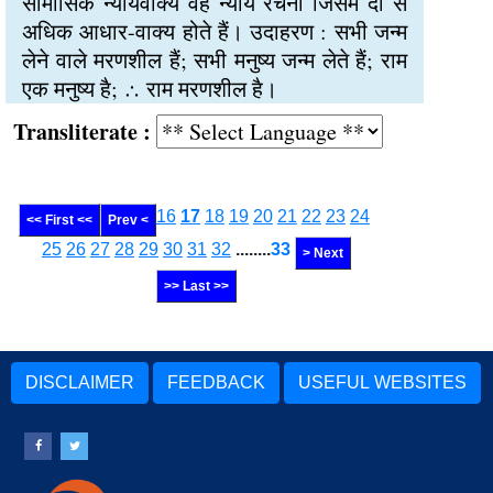
सामासिक न्यायवाक्य वह न्याय रचना जिसमें दो से
अधिक आधार-वाक्य होते हैं। उदाहरण : सभी जन्म
लेने वाले मरणशील हैं; सभी मनुष्य जन्म लेते हैं; राम
एक मनुष्य है; ∴ राम मरणशील है।
Transliterate :
16
17
18
19
20
21
22
23
24
<< First <<
Prev <
25
26
27
28
29
30
31
32
........
33
> Next
>> Last >>
DISCLAIMER
FEEDBACK
USEFUL WEBSITES