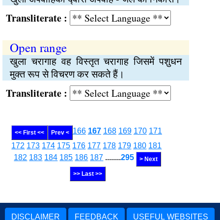
Transliterate :
Open range
खुला चरागाह वह विस्तृत चरागाह जिसमें पशुधन
मुक्‍त रूप से विचरण कर सकते हैं।
Transliterate :
166
167
168
169
170
171
<< First <<
Prev <
172
173
174
175
176
177
178
179
180
181
182
183
184
185
186
187
........
295
> Next
>> Last >>
DISCLAIMER
FEEDBACK
USEFUL WEBSITES