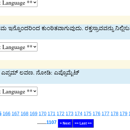
ಮ ಇನ್ನೊಂದರಿಂದ ಕುಂಠಿತವಾಗುವುದು. ರಕ್ತಸ್ರಾವವನ್ನು ನಿಲ್ಲ
ಗಿಕ ಎಪ್ಸಮ್ ಲವಣ. ನೋಡಿ: ಎಪ್ಸೊಮೈಟ್
5
166
167
168
169
170
171
172
173
174
175
176
177
178
179
........
1107
> Next
>> Last >>