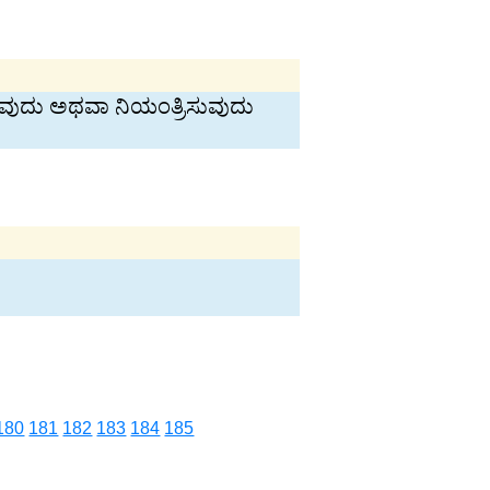
ಿಸುವುದು ಅಥವಾ ನಿಯಂತ್ರಿಸುವುದು
180
181
182
183
184
185