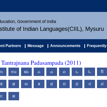
Education, Government of India
nstitute of Indian Languages(CIIL), Mysuru
nt Partners
Message
Announcements
Frequently
 Tantrajnana Padasampada (2011)
ಉ
ಊ
ಋ
ಎ
ಏ
ಐ
ಒ
ಓ
ಔ
ಡ
ಢ
ಣ
ತ
ಥ
ದ
ಧ
ನ
ಪ
ಸ
ಹ