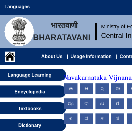
Languages
भारतवाणी
Ministry of 
Central I
BHARATAVANI
About Us
Usage Information
Conte
Navakarnataka Vijnana
Language Learning
ಅ
ಆ
ಇ
ಈ
Encyclopedia
ಝ
ಞ
ಟ
ಠ
Textbooks
ಳ
ವ
ಶ
ಷ
Dictionary