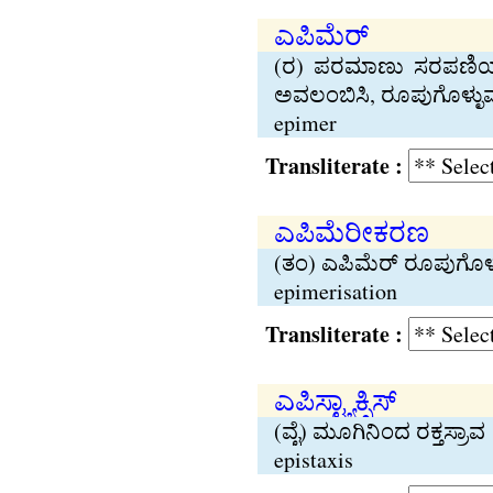
ಎಪಿಮೆರ್
(ರ) ಪರಮಾಣು ಸರಪಣಿಯ ಕೊ
ಅವಲಂಬಿಸಿ, ರೂಪುಗೊಳ್ಳುವ
epimer
Transliterate :
ಎಪಿಮೆರೀಕರಣ
(ತಂ) ಎಪಿಮೆರ್ ರೂಪುಗೊಳ್ಳು
epimerisation
Transliterate :
ಎಪಿಸ್ಟ್ಯಾಕ್ಸಿಸ್
(ವೈ) ಮೂಗಿನಿಂದ ರಕ್ತಸ್ರಾವ
epistaxis