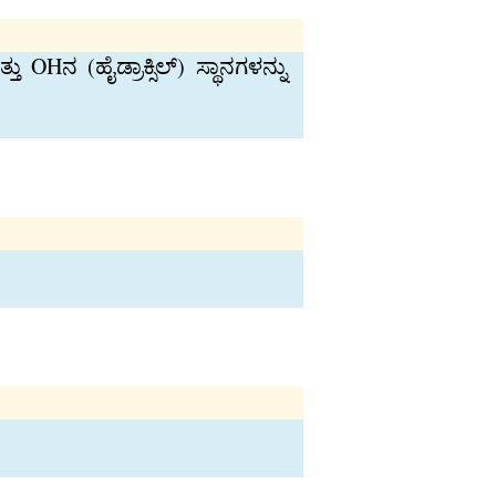
 (ಹೈಡ್ರಾಕ್ಸಿಲ್) ಸ್ಥಾನಗಳನ್ನು