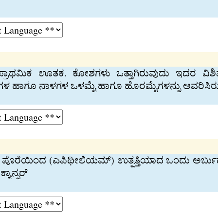
ಪ್ರಾಥಮಿಕ ಊತಕ. ಕೋಶಗಳು ಒತ್ತಾಗಿರುವುದು ಇದರ ವಿಶಿಷ್
ುಳಿಗಳ ಹಾಗೂ ನಾಳಗಳ ಒಳಮೈ ಹಾಗೂ ಹೊರಮೈಗಳನ್ನು ಆವರಿಸಿ
ಪೊರೆಯಿಂದ (ಎಪಿಥೀಲಿಯಮ್) ಉತ್ಪತ್ತಿಯಾದ ಒಂದು ಅರ್ಬುದ. 
ಯಾನ್ಸರ್