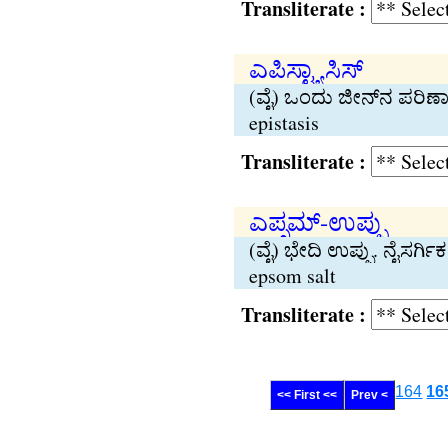
Transliterate :
ಎಪಿಸ್ಟ್ಯಾಸಿಸ್
(ವೈ) ಒಂದು ಜೀನ್‌ನ ಪರಿಣಾ
epistasis
Transliterate :
ಎಪ್ಸಮ್-ಉಪ್ಪು
(ವೈ) ಭೇದಿ ಉಪ್ಪು. ನೈಸರ್
epsom salt
Transliterate :
164
16
<< First <<
Prev <