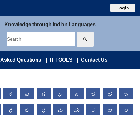
Login
Knowledge through Indian Languages
 Asked Questions
IT TOOLS
Contact Us
ಕ
ಖ
ಗ
ಘ
ಙ
ಚ
ಛ
ಜ
ಫ
ಬ
ಭ
ಮ
ಯ
ರ
ಱ
ಲ