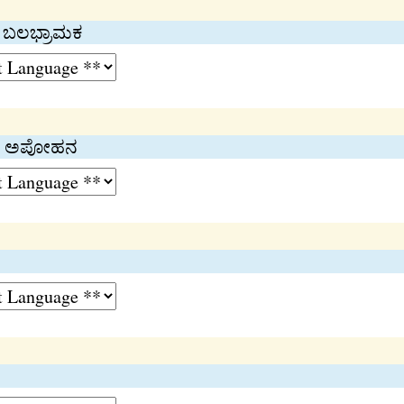
, ಬಲಭ್ರಾಮಕ
ನೆ/ ಅಪೋಹನ