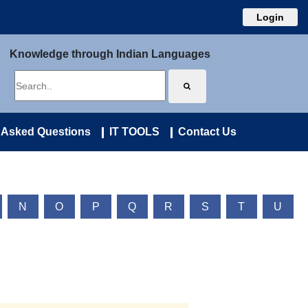
Login
Knowledge through Indian Languages
 Asked Questions
IT TOOLS
Contact Us
N
O
P
Q
R
S
T
U