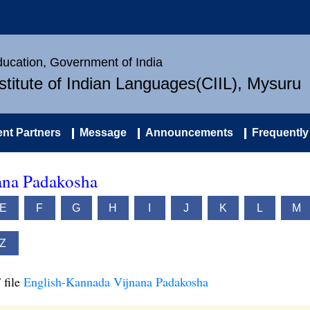
Education, Government of India
nstitute of Indian Languages(CIIL), Mysuru
nt Partners
Message
Announcements
Frequently
ana Padakosha
E
F
G
H
I
J
K
L
M
Z
 file
English-Kannada Vijnana Padakosha