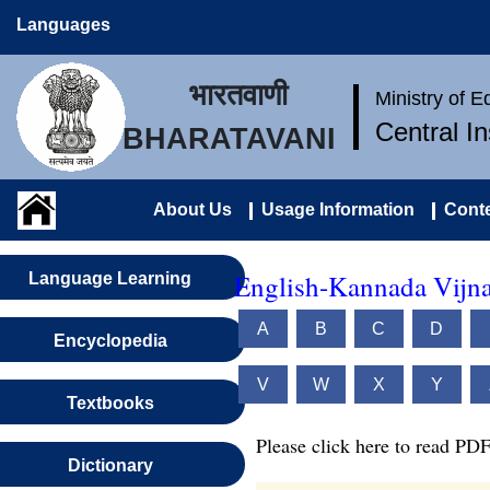
Languages
भारतवाणी
Ministry of 
Central I
BHARATAVANI
About Us
Usage Information
Conte
English-Kannada Vijn
Language Learning
A
B
C
D
Encyclopedia
V
W
X
Y
Textbooks
Please click here to read PDF
Dictionary