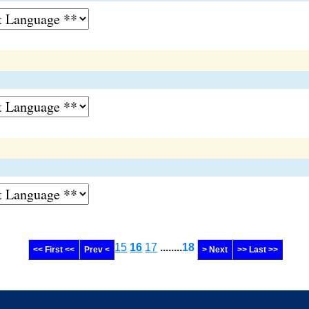
15
16
17
........
18
<< First <<
Prev <
> Next
>> Last >>