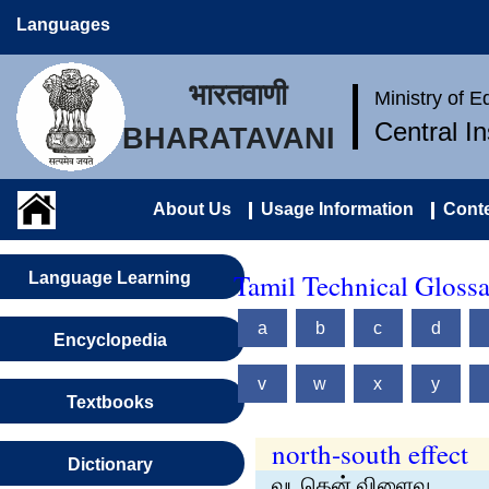
Languages
भारतवाणी
Ministry of 
Central I
BHARATAVANI
About Us
Usage Information
Conte
Tamil Technical Gloss
Language Learning
a
b
c
d
Encyclopedia
v
w
x
y
Textbooks
north-south effect
Dictionary
வடதென் விளைவு