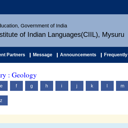
Education, Government of India
nstitute of Indian Languages(CIIL), Mysuru
nt Partners
Message
Announcements
Frequently
ary : Geology
e
f
g
h
i
j
k
l
m
z