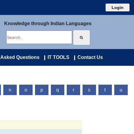
Login
Knowledge through Indian Languages
 Asked Questions
IT TOOLS
Contact Us
n
o
p
q
r
s
t
u