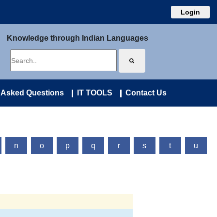
Login
Knowledge through Indian Languages
 Asked Questions
IT TOOLS
Contact Us
n
o
p
q
r
s
t
u