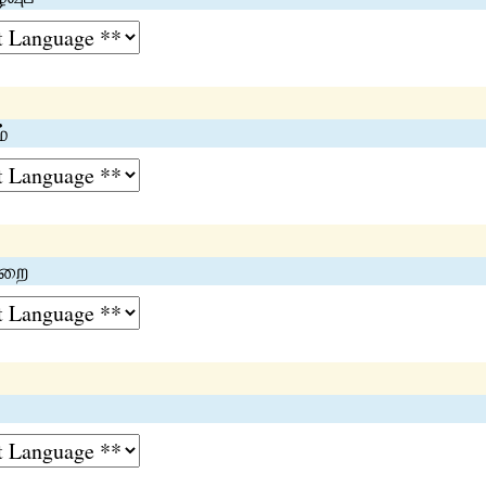
்
ாறை