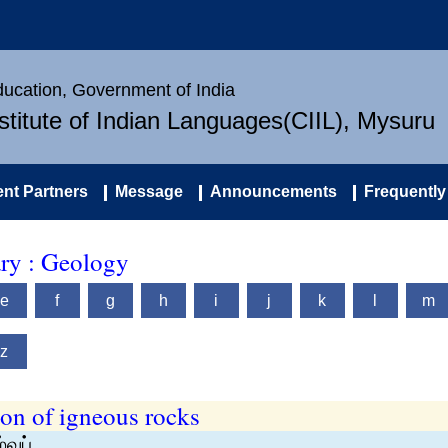
Education, Government of India
nstitute of Indian Languages(CIIL), Mysuru
nt Partners
Message
Announcements
Frequently
ary : Geology
e
f
g
h
i
j
k
l
m
z
ion of igneous rocks
வுப்