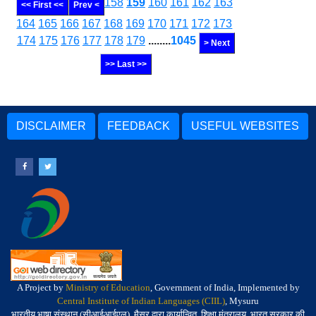
158
159
160
161
162
163
<< First <<
Prev <
164
165
166
167
168
169
170
171
172
173
174
175
176
177
178
179
........
1045
> Next
>> Last >>
DISCLAIMER
FEEDBACK
USEFUL WEBSITES
A Project by
Ministry of Education
, Government of India, Implemented by
Central Institute of Indian Languages (CIIL)
, Mysuru
भारतीय भाषा संस्थान (सीआईआईएल), मैसूर द्वारा कार्यान्वित, शिक्षा मंत्रालय, भारत सरकार की