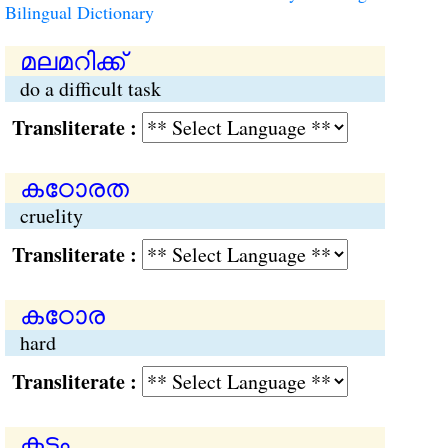
Bilingual Dictionary
മലമറിക്ക്
do a difficult task
Transliterate :
കഠോരത
cruelity
Transliterate :
കഠോര
hard
Transliterate :
കടം