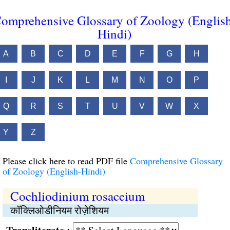
omprehensive Glossary of Zoology (Englis
Hindi)
A
B
C
D
E
F
G
H
I
J
K
L
M
N
O
P
Q
R
S
T
U
V
W
X
Y
Z
Please click here to read PDF file
Comprehensive Glossary
of Zoology (English-Hindi)
Cochliodinium rosaceium
कॉक्लिओडीनियम रोज़ेशियम