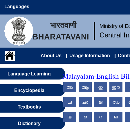
Languages
भारतवाणी
Ministry of 
Central I
BHARATAVANI
About Us
Usage Information
Conte
Malayalam-English Bil
Language Learning
അ
ആ
ഇ
ഈ
Encyclopedia
ച
ഛ
ജ
ഝ
Textbooks
യ
ര
റ
ല
Dictionary