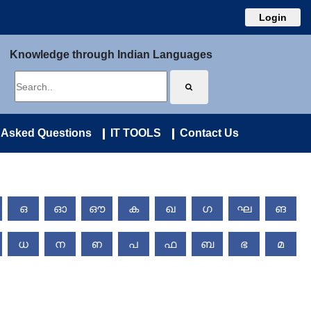
Login
Knowledge through Indian Languages
 Asked Questions
IT TOOLS
Contact Us
ഒ
ഓ
ഔ
ക
ഖ
ഗ
ഘ
ങ
ധ
ന
ഩ
പ
ഫ
ബ
ഭ
മ