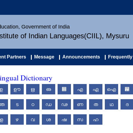
Education, Government of India
nstitute of Indian Languages(CIIL), Mysuru
nt Partners
Message
Announcements
Frequently
ingual Dictionary
ഉ
ഊ
ഋ
ഌ
഍
എ
ഏ
ഐ
഑
ഞ
ട
ഠ
ഡ
ഢ
ണ
ത
ഥ
ദ
ള
ഴ
വ
ശ
ഷ
സ
ഹ