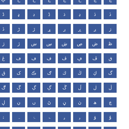
ڏ
ڎ
ڍ
ڌ
ڋ
ڊ
ډ
ڈ
ڗ
ږ
ڕ
ڔ
ړ
ڒ
ڑ
ڐ
ڟ
ڞ
ڝ
ڜ
ڛ
ښ
ڙ
ژ
ڧ
ڦ
ڥ
ڤ
ڣ
ڢ
ڡ
ڠ
گ
ڮ
ڭ
ڬ
ګ
ڪ
ک
ڨ
ڷ
ڶ
ڵ
ڴ
ڳ
ڲ
ڱ
ڰ
ڿ
ھ
ڽ
ڼ
ڻ
ں
ڹ
ڸ
ۇ
ۆ
ۅ
ۄ
ۃ
ۂ
ہ
ۀ