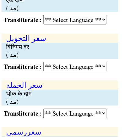
( مذ)
Transliterate :
سعر التحویل
विनिमय दर
( مذ)
Transliterate :
سعر الجملة
थोक के दाम
( مذ)
Transliterate :
سعررسمی