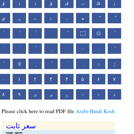
ۏ
ێ
ۍ
ی
ۋ
ۊ
ۉ
ۈ
ە
۔
ۓ
ے
ۑ
ې
۝
۞
ۤ
ۥ
ۦ
۩
ۮ
ۯ
۰
۱
۲
۳
۴
۵
۶
۷
۸
۹
ۺ
ۻ
ۼ
۽
۾
ۿ
Please click here to read PDF file
Arabi-Hindi Kosh
سعر ثابت
एक दाम