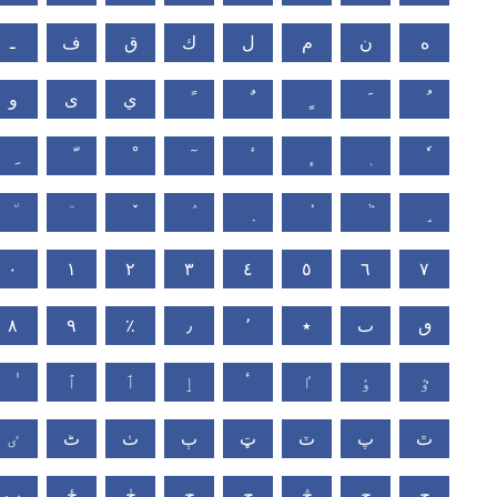
ه
ن
م
ل
ك
ق
ف
ـ
ي
ى
و
٠
١
٢
٣
٤
٥
٦
٧
٨
٩
٪
٫
٬
٭
ٮ
ٯ
ٷ
ٶ
ٵ
ٴ
ٳ
ٲ
ٱ
ٿ
پ
ٽ
ټ
ٻ
ٺ
ٹ
ٸ
ڇ
چ
څ
ڄ
ڃ
ڂ
ځ
ڀ