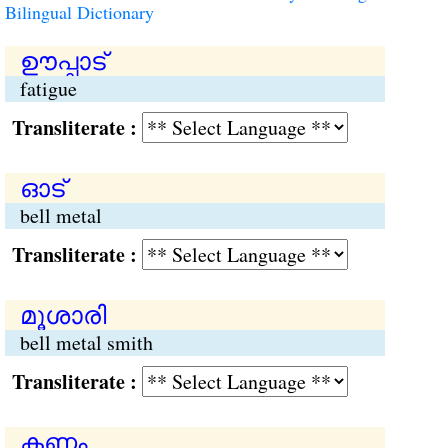
Bilingual Dictionary
ഊപ്പാട്
fatigue
Transliterate :
ഓട്
bell metal
Transliterate :
മൂശാരി
bell metal smith
Transliterate :
കണ്ഠം