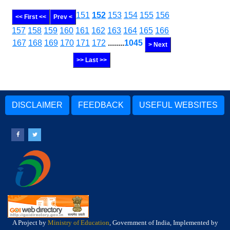
151
152
153
154
155
156
<< First <<
Prev <
157
158
159
160
161
162
163
164
165
166
167
168
169
170
171
172
........
1045
> Next
>> Last >>
DISCLAIMER
FEEDBACK
USEFUL WEBSITES
A Project by
Ministry of Education
, Government of India, Implemented by