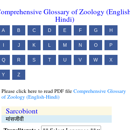
omprehensive Glossary of Zoology (Englis
Hindi)
A
B
C
D
E
F
G
H
I
J
K
L
M
N
O
P
Q
R
S
T
U
V
W
X
Y
Z
Please click here to read PDF file
Comprehensive Glossary
of Zoology (English-Hindi)
Sarcobiont
मांसजीवी