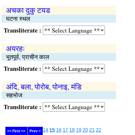
अचका दुकु टयड
घटना स्थल
Transliterate :
अयरहः
भूतपूर्व, प्राचीन काल
Transliterate :
अंदि, बला, पोरोब, पोनाइ, मंडि
सहभोज
Transliterate :
14
15
16
17
18
19
20
21
22
<< First <<
Prev <