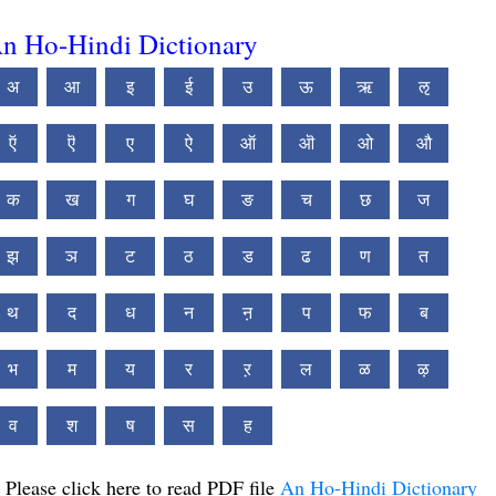
n Ho-Hindi Dictionary
अ
आ
इ
ई
उ
ऊ
ऋ
ऌ
ऍ
ऎ
ए
ऐ
ऑ
ऒ
ओ
औ
क
ख
ग
घ
ङ
च
छ
ज
झ
ञ
ट
ठ
ड
ढ
ण
त
थ
द
ध
न
ऩ
प
फ
ब
भ
म
य
र
ऱ
ल
ळ
ऴ
व
श
ष
स
ह
Please click here to read PDF file
An Ho-Hindi Dictionary