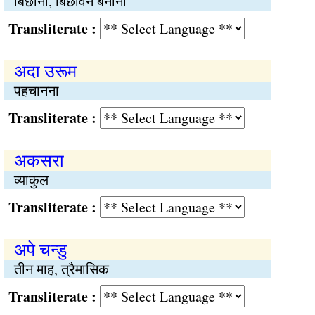
बिछाना, बिछावन बनाना
Transliterate :
अदा उरूम
पहचानना
Transliterate :
अकसरा
व्याकुल
Transliterate :
अपे चन्डु
तीन माह, त्रैमासिक
Transliterate :