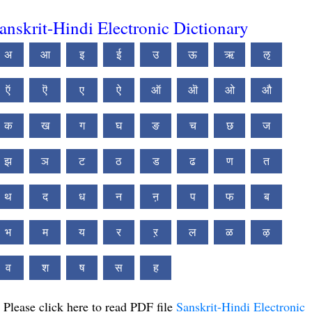
anskrit-Hindi Electronic Dictionary
अ
आ
इ
ई
उ
ऊ
ऋ
ऌ
ऍ
ऎ
ए
ऐ
ऑ
ऒ
ओ
औ
क
ख
ग
घ
ङ
च
छ
ज
झ
ञ
ट
ठ
ड
ढ
ण
त
थ
द
ध
न
ऩ
प
फ
ब
भ
म
य
र
ऱ
ल
ळ
ऴ
व
श
ष
स
ह
Please click here to read PDF file
Sanskrit-Hindi Electronic