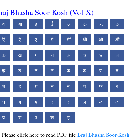
raj Bhasha Soor-Kosh (Vol-X)
अ
आ
इ
ई
उ
ऊ
ऋ
ऌ
ऍ
ऎ
ए
ऐ
ऑ
ऒ
ओ
औ
क
ख
ग
घ
ङ
च
छ
ज
झ
ञ
ट
ठ
ड
ढ
ण
त
थ
द
ध
न
ऩ
प
फ
ब
भ
म
य
र
ऱ
ल
ळ
ऴ
व
श
ष
स
ह
Please click here to read PDF file
Braj Bhasha Soor-Kosh