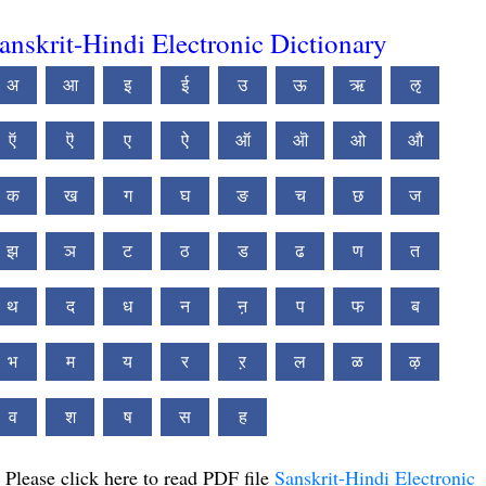
anskrit-Hindi Electronic Dictionary
अ
आ
इ
ई
उ
ऊ
ऋ
ऌ
ऍ
ऎ
ए
ऐ
ऑ
ऒ
ओ
औ
क
ख
ग
घ
ङ
च
छ
ज
झ
ञ
ट
ठ
ड
ढ
ण
त
थ
द
ध
न
ऩ
प
फ
ब
भ
म
य
र
ऱ
ल
ळ
ऴ
व
श
ष
स
ह
Please click here to read PDF file
Sanskrit-Hindi Electronic