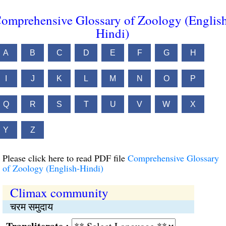
omprehensive Glossary of Zoology (Englis
Hindi)
A
B
C
D
E
F
G
H
I
J
K
L
M
N
O
P
Q
R
S
T
U
V
W
X
Y
Z
Please click here to read PDF file
Comprehensive Glossary
of Zoology (English-Hindi)
Climax community
चरम समुदाय