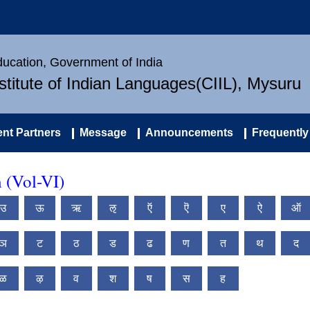
Education, Government of India
nstitute of Indian Languages(CIIL), Mysuru
nt Partners
Message
Announcements
Frequently
 (Vol-VI)
उ
ऊ
ऋ
ऌ
ऍ
ऎ
ए
ऐ
ऑ
ञ
ट
ठ
ड
ढ
ण
त
थ
द
ळ
ऴ
व
श
ष
स
ह