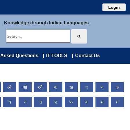
Login
Knowledge through Indian Languages
 Asked Questions
IT TOOLS
Contact Us
ऒ
ओ
औ
क
ख
ग
घ
ङ
ध
न
ऩ
प
फ
ब
भ
म