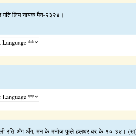
ावत गति लिय नायक मैन-२३२४।
 फूली रति अँग-अँग, मन के मनोज फूले हलधर वर के-१०-३४। (