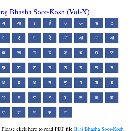
raj Bhasha Soor-Kosh (Vol-X)
अ
आ
इ
ई
उ
ऊ
ऋ
ऌ
ऍ
ऎ
ए
ऐ
ऑ
ऒ
ओ
औ
क
ख
ग
घ
ङ
च
छ
ज
झ
ञ
ट
ठ
ड
ढ
ण
त
थ
द
ध
न
ऩ
प
फ
ब
भ
म
य
र
ऱ
ल
ळ
ऴ
व
श
ष
स
ह
Please click here to read PDF file
Braj Bhasha Soor-Kosh