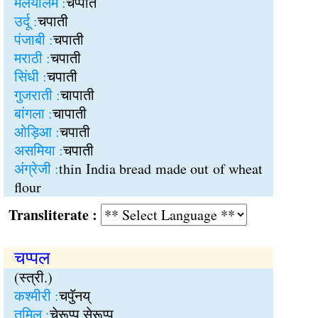
मलयालम :
चप्पति
उर्दू :
चपाती
पंजाबी :
चपाती
मराठी :
चपाती
सिंधी :
चपाती
गुजराती :
चापाती
बांगला :
चापाती
ओड़िआ :
चपाती
असमिया :
चपाती
अंग्रेजी :
thin India bread made out of wheat
flour
Transliterate :
चप्पल
(स्त्री.)
कश्मीरी :
चपुॅनय्
तमिल :
चेरूप्पु सेरूप्पु