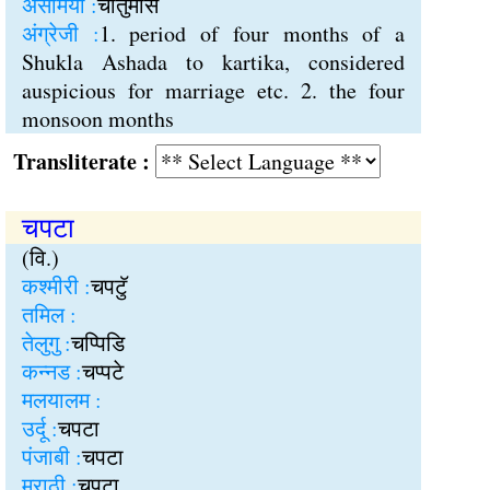
असमिया :
चातुर्मास
अंग्रेजी :
1. period of four months of a
Shukla Ashada to kartika, considered
auspicious for marriage etc. 2. the four
monsoon months
Transliterate :
चपटा
(वि.)
कश्मीरी :
चपटुॅ
तमिल :
तेलुगु :
चप्पिडि
कन्नड :
चप्पटे
मलयालम :
उर्दू :
चपटा
पंजाबी :
चपटा
मराठी :
चपटा