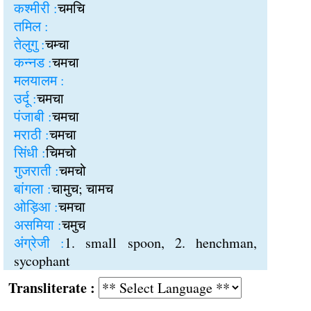
कश्मीरी :
चमचि
तमिल :
तेलुगु :
चम्चा
कन्नड :
चमचा
मलयालम :
उर्दू :
चमचा
पंजाबी :
चमचा
मराठी :
चमचा
सिंधी :
चिमचो
गुजराती :
चमचो
बांगला :
चामुच; चामच
ओड़िआ :
चमचा
असमिया :
चमुच
अंग्रेजी :
1. small spoon, 2. henchman,
sycophant
Transliterate :