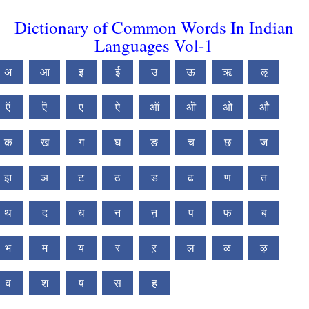
Dictionary of Common Words In Indian
Languages Vol-1
अ
आ
इ
ई
उ
ऊ
ऋ
ऌ
ऍ
ऎ
ए
ऐ
ऑ
ऒ
ओ
औ
क
ख
ग
घ
ङ
च
छ
ज
झ
ञ
ट
ठ
ड
ढ
ण
त
थ
द
ध
न
ऩ
प
फ
ब
भ
म
य
र
ऱ
ल
ळ
ऴ
व
श
ष
स
ह