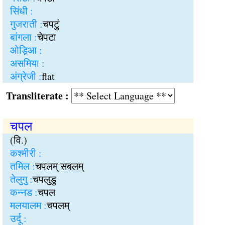
सिंधी :
गुजराती :
चपटुं
बांगला :
चेपटा
ओड़िआ :
असमिया :
अंग्रेजी :
flat
Transliterate :
चपल
(वि.)
कश्मीरी :
तमिल :
चपलम् सबलम्
तेलुगु :
चपलुडु
कन्नड :
चपल
मलयालम :
चपलम्
उर्दू :