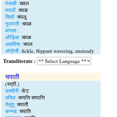
पंजाबी :
चवल
मराठी :
चपळ
सिंधी :
चंपलु
गुजराती :
चपळ
बांगला :
ओड़िआ :
चपळ
असमिया :
चपल
अंग्रेजी :
fickle, flippant wavering, unsteady
Transliterate :
चपाती
(स्त्री.)
कश्मीरी :
चे'ट
तमिल :
चप्पत्ति सप्पात्ति
तेलुगु :
चपाती
कन्नड :
चपाति