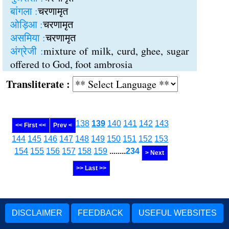
बांगला :
चरणामृत
ओड़िआ :
चरणामृत
असमिया :
चरणामृत
अंग्रेजी :
mixture of milk, curd, ghee, sugar
offered to God, foot ambrosia
Transliterate :
138
139
140
141
142
143
<< First <<
Prev <
144
145
146
147
148
149
150
151
152
153
154
155
156
157
158
159
........
234
> Next
>> Last >>
DISCLAIMER
FEEDBACK
USEFUL WEBSITES