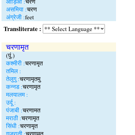
ओड़िआ :
चरण
असमिया :
चरण
अंग्रेजी :
feet
Transliterate :
चरणामृत
(पुं.)
कश्मीरी :
चरणामृत
तमिल :
तेलुगु :
चरणामृतमु
कन्नड :
चरणामृत
मलयालम :
उर्दू :
पंजाबी :
चरणामत
मराठी :
चरणामृत
सिंधी :
चरणामृत
गुजराती :
चरणामृत