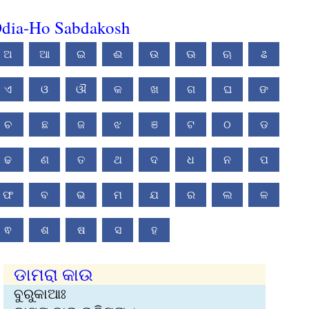
dia-Ho Sabdakosh
ଅ
ଆ
ଇ
ଈ
ଉ
ଊ
ଋ
ଌ
ଏ
ଓ
ଔ
କ
ଖ
ଗ
ଘ
ଙ
ଚ
ଛ
ଜ
ଝ
ଞ
ଟ
ଠ
ଡ
ଢ
ଣ
ତ
ଥ
ଦ
ଧ
ନ
ପ
ଫ
ବ
ଭ
ମ
ଯ
ର
ଲ
ଳ
ଵ
ଶ
ଷ
ସ
ହ
ଡାମରା କାଉ
ବୁରୁକାଆଃ