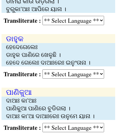
ଡାମରା କାଉ ଉଡ଼ିଗଲା ।
ବୁରୁକା'ଆଃ ଆପିରେ ୟାନା ।
Transliterate :
ଡାହୁକ
ହେଦେଗେଲେଃ
ଡାହୁକ ପାଣିରେ ଖେଳୁଛି ।
ହେଦେ ଗେଲେଃ ଦାଆଃରେଃ ଇନୁଂତାନା ।
Transliterate :
ପାଣିକୁଆ
ଦାଆଃ କା'ଆଃ
ପାଣିକୁଆ ପାଣିରେ ବୁଡିଗଲା ।
ଦାଆଃ କା'ଆ ଦାଆଃରେଃ ଉନୁମେ ୟାନା ।
Transliterate :