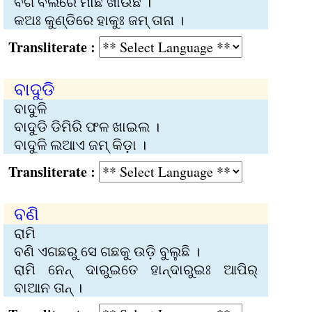
ବଗ ବିଲରେ ମାଛ ଖାଉଛି ।
କଅଃ କୁଣ୍ଡିରେ ହାକୁଃ ଜମ୍‍ ତାନା ।
Transliterate :
ବାଦୁଡି
ବାଦୁଳି
ବାଦୁଡି ଡିମିରି ଫଳ ଖାଇଲ ।
ବାଦୁଳି ଲଆଏ ଜମ୍‍ କିଡ଼ା ।
Transliterate :
ବଣି
ରାମି
ବଣି ଏଗଛରୁ ସେ ଗଛକୁ ଉଡ଼ି ବୁଲୁଛି ।
ରାମି ନେନ୍ ଦାରୁଇତେ ହାନ୍‌ଦାରୁଇଃ ଆପିର୍
ବାଆନ ତାନ୍ ।