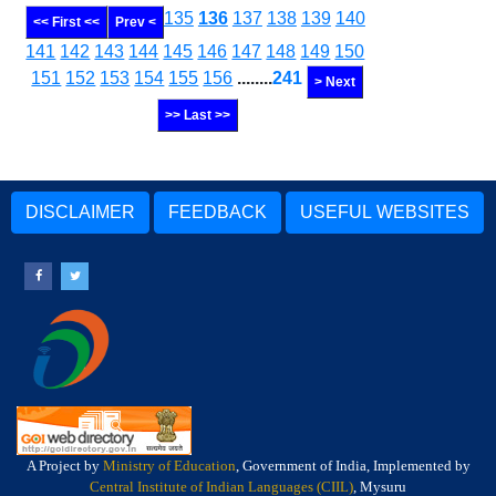
135
136
137
138
139
140
<< First <<
Prev <
141
142
143
144
145
146
147
148
149
150
151
152
153
154
155
156
........
241
> Next
>> Last >>
DISCLAIMER
FEEDBACK
USEFUL WEBSITES
A Project by
Ministry of Education
, Government of India, Implemented by
Central Institute of Indian Languages (CIIL)
, Mysuru