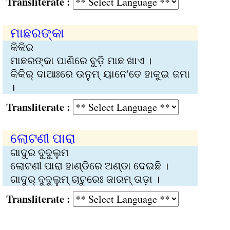
Transliterate :
ମାଛରଙ୍କା
କିକିର
ମାଛରଙ୍କା ପାଣିରେ ବୁଡ଼ି ମାଛ ଖାଏ ।
କିକିର୍ ଦାଆଃରେ ଉନୁମ୍ ୟାନେ'ତେ ହାକୁଇ ଜମା
।
Transliterate :
ଲୋଟଣୀ ପାରା
ଗାଦୁର ଦୁଦୁଲୁମ
ଲୋଟଣୀ ପାରା ହାଣ୍ଡିରେ ଅଣ୍ଡା ଦେଇଛି ।
ଗାଦୁର୍ ଦୁଦୁଲୁମ୍ ଚାଟୁରେଃ ଜାରମ୍ ତାଡ଼ା ।
Transliterate :