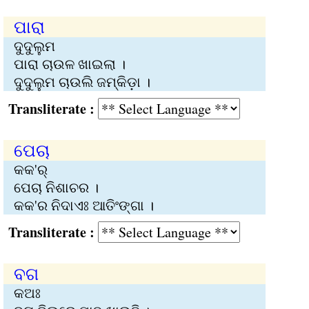
ପାରା
ଦୁଦୁଲୁମ
ପାରା ଚାଉଳ ଖାଇଲା ।
ଦୁଦୁଲୁମ ଚାଉଲି ଜମ୍‌କିଡ଼ା ।
Transliterate :
ପେଚା
କକ'ର୍
ପେଚା ନିଶାଚର ।
କକ'ର ନିଦାଏଃ ଆତିଂଙ୍ଗା ।
Transliterate :
ବଗ
କଅଃ