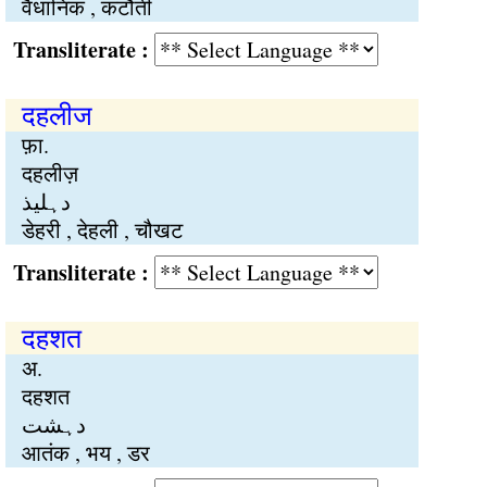
वैधानिक , कटौती
Transliterate :
दहलीज
फ़ा.
दहलीज़
دہلیذ
डेहरी , देहली , चौखट
Transliterate :
दहशत
अ.
दहशत
دہشت
आतंक , भय , डर