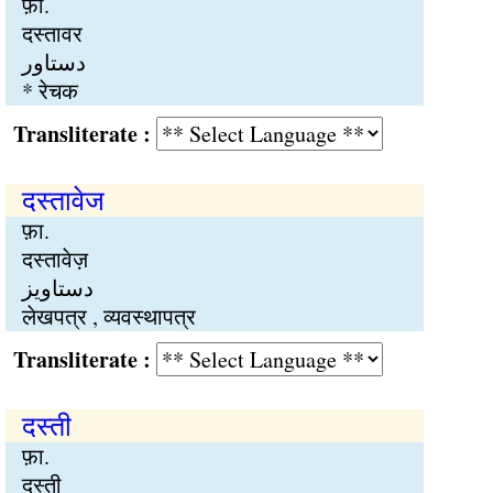
फ़ा.
दस्तावर
دستاور
* रेचक
Transliterate :
दस्तावेज
फ़ा.
दस्तावेज़
دستاویز
लेखपत्र , व्यवस्थापत्र
Transliterate :
दस्ती
फ़ा.
दस्ती