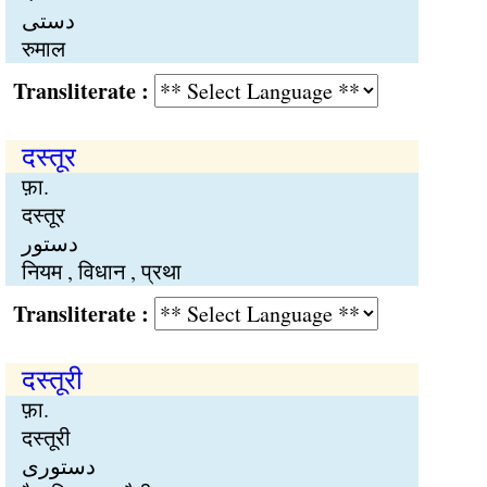
دستی
रुमाल
Transliterate :
दस्तूर
फ़ा.
दस्तूर
دستور
नियम , विधान , प्रथा
Transliterate :
दस्तूरी
फ़ा.
दस्तूरी
دستوری