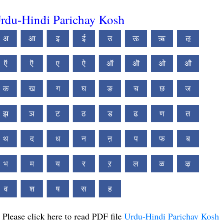
rdu-Hindi Parichay Kosh
अ
आ
इ
ई
उ
ऊ
ऋ
ऌ
ऍ
ऎ
ए
ऐ
ऑ
ऒ
ओ
औ
क
ख
ग
घ
ङ
च
छ
ज
झ
ञ
ट
ठ
ड
ढ
ण
त
थ
द
ध
न
ऩ
प
फ
ब
भ
म
य
र
ऱ
ल
ळ
ऴ
व
श
ष
स
ह
Please click here to read PDF file
Urdu-Hindi Parichay Kosh