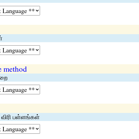
n
்
e method
ுறை
 விரி பள்ளங்கள்