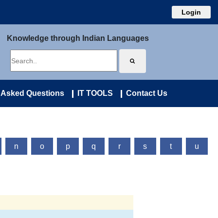
Login
Knowledge through Indian Languages
 Asked Questions
IT TOOLS
Contact Us
n
o
p
q
r
s
t
u