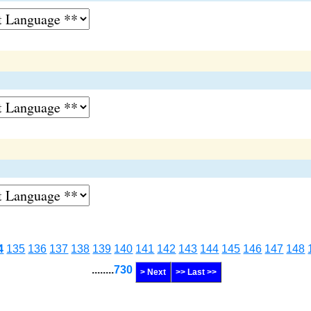
4
135
136
137
138
139
140
141
142
143
144
145
146
147
148
........
730
> Next
>> Last >>