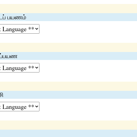
்டப் பயணம்
வப்பயண
சி