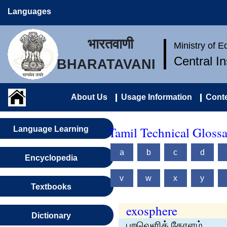
Languages
भारतवाणी
Ministry of 
Central I
BHARATAVANI
About Us
Usage Information
Conte
Tamil Technical Gloss
Language Learning
a
b
c
d
Encyclopedia
v
w
x
y
Textbooks
exosphere
Dictionary
புறவெளிக் கோளம்