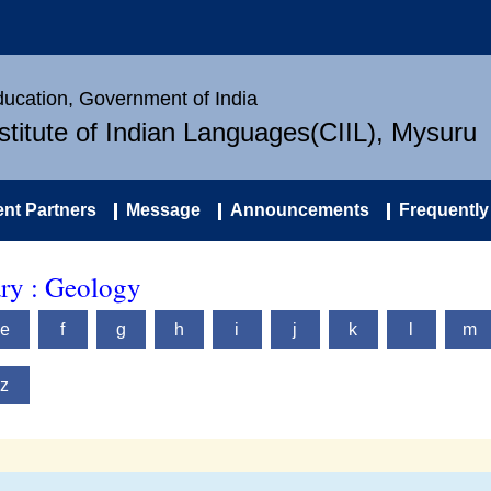
Education, Government of India
nstitute of Indian Languages(CIIL), Mysuru
nt Partners
Message
Announcements
Frequently
ary : Geology
e
f
g
h
i
j
k
l
m
z