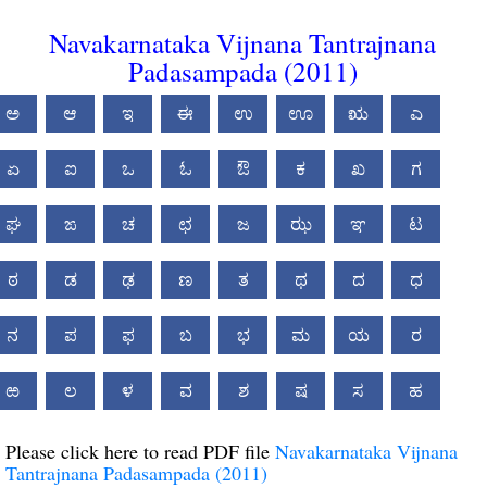
Navakarnataka Vijnana Tantrajnana
Padasampada (2011)
ಅ
ಆ
ಇ
ಈ
ಉ
ಊ
ಋ
ಎ
ಏ
ಐ
ಒ
ಓ
ಔ
ಕ
ಖ
ಗ
ಘ
ಙ
ಚ
ಛ
ಜ
ಝ
ಞ
ಟ
ಠ
ಡ
ಢ
ಣ
ತ
ಥ
ದ
ಧ
ನ
ಪ
ಫ
ಬ
ಭ
ಮ
ಯ
ರ
ಱ
ಲ
ಳ
ವ
ಶ
ಷ
ಸ
ಹ
Please click here to read PDF file
Navakarnataka Vijnana
Tantrajnana Padasampada (2011)