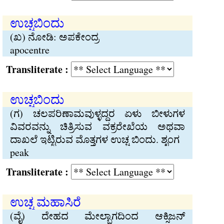
ಉಚ್ಚಬಿಂದು
(ಖ) ನೋಡಿ: ಅಪಕೇಂದ್ರ
apocentre
Transliterate :
ಉಚ್ಚಬಿಂದು
(ಗ) ಚಲಪರಿಣಾಮವುಳ್ಳದ್ದರ ಏಳು ಬೀಳುಗಳ
ವಿವರವನ್ನು ಚಿತ್ರಿಸುವ ವಕ್ರರೇಖೆಯ ಅಥವಾ
ದಾಖಲೆ ಇಟ್ಟಿರುವ ಮೊತ್ತಗಳ ಉಚ್ಚ ಬಿಂದು. ಶೃಂಗ
peak
Transliterate :
ಉಚ್ಚ ಮಹಾಸಿರೆ
(ವೈ) ದೇಹದ ಮೇಲ್ಭಾಗದಿಂದ ಆಕ್ಸಿಜನ್