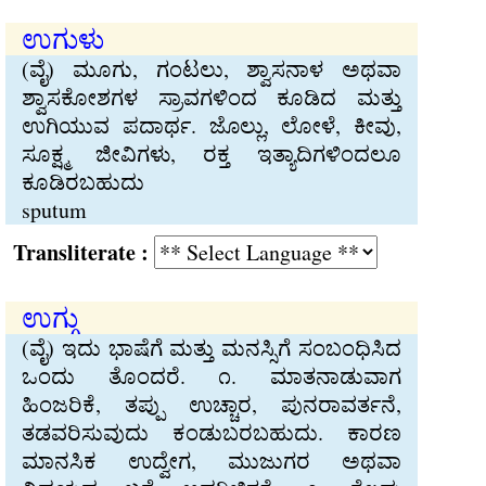
ಉಗುಳು
(ವೈ) ಮೂಗು, ಗಂಟಲು, ಶ್ವಾಸನಾಳ ಅಥವಾ
ಶ್ವಾಸಕೋಶಗಳ ಸ್ರಾವಗಳಿಂದ ಕೂಡಿದ ಮತ್ತು
ಉಗಿಯುವ ಪದಾರ್ಥ. ಜೊಲ್ಲು, ಲೋಳೆ, ಕೀವು,
ಸೂಕ್ಷ್ಮ ಜೀವಿಗಳು, ರಕ್ತ ಇತ್ಯಾದಿಗಳಿಂದಲೂ
ಕೂಡಿರಬಹುದು
sputum
Transliterate :
ಉಗ್ಗು
(ವೈ) ಇದು ಭಾಷೆಗೆ ಮತ್ತು ಮನಸ್ಸಿಗೆ ಸಂಬಂಧಿಸಿದ
ಒಂದು ತೊಂದರೆ. ೧. ಮಾತನಾಡುವಾಗ
ಹಿಂಜರಿಕೆ, ತಪ್ಪು ಉಚ್ಚಾರ, ಪುನರಾವರ್ತನೆ,
ತಡವರಿಸುವುದು ಕಂಡುಬರಬಹುದು. ಕಾರಣ
ಮಾನಸಿಕ ಉದ್ವೇಗ, ಮುಜುಗರ ಅಥವಾ