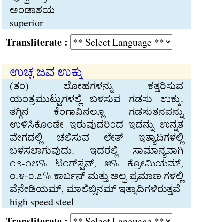
ಅಂಡಾಶಯ
superior
Transliterate :
ಉಚ್ಚ ಜವ ಉಕ್ಕು
(ತಂ) ಲೋಹಗಳನ್ನು ಕತ್ತರಿಸುವ
ಯಂತ್ರಮುಟ್ಟುಗಳಲ್ಲಿ ಬಳಸುವ ಗಡಸು ಉಕ್ಕು.
ತಗ್ಗಿನ ಕೆಂಗಾವಿನಲ್ಲೂ ಗಡಸುತನವನ್ನು
ಉಳಿಸಿಕೊಂಡೇ ಇರುವುದರಿಂದ ಇದನ್ನು ಉನ್ನತ
ವೇಗದಲ್ಲಿ ಚಲಿಸುವ ಲೇತ್ ಇತ್ಯಾದಿಗಳಲ್ಲಿ
ಬಳಸಲಾಗುವುದು. ಇದರಲ್ಲಿ ಸಾಮಾನ್ಯವಾಗಿ
೧೨-೧೮% ಟಂಗ್‌ಸ್ಟನ್, ೫% ಕ್ರೋಮಿಯಮ್,
೦.೪-೦.೭% ಕಾರ್ಬನ್ ಮತ್ತು ಅಲ್ಪ ಪ್ರಮಾಣ ಗಳಲ್ಲಿ
ವೆನೇಡಿಯಮ್, ಮಾಲಿಬ್ಡಿನಮ್ ಇತ್ಯಾದಿಗಳಿರುತ್ತವೆ
high speed steel
Transliterate :