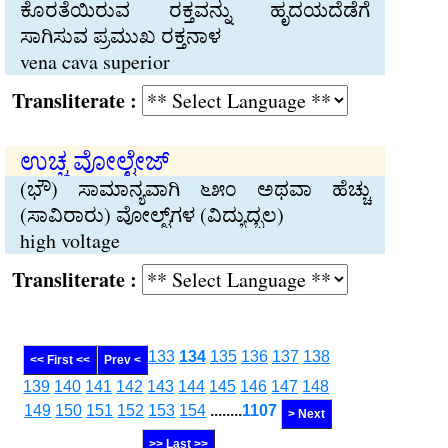
ಕೊರತೆಯಿರುವ ರಕ್ತವನ್ನು ಹೃದಯದೆಡೆಗೆ
ಸಾಗಿಸುವ ಪ್ರಮುಖ ರಕ್ತನಾಳ
vena cava superior
Transliterate :
ಉಚ್ಚ ವೋಲ್ಟೇಜ್
(ಭೌ) ಸಾಮಾನ್ಯವಾಗಿ ೬೫೦ ಅಥವಾ ಹೆಚ್ಚು
(ಸಾವಿರಾರು) ವೋಲ್ಟ್‌ಗಳ (ವಿದ್ಯುದ್ಬಲ)
high voltage
Transliterate :
133
134
135
136
137
138
<< First <<
Prev <
139
140
141
142
143
144
145
146
147
148
149
150
151
152
153
154
........
1107
> Next
>> Last >>