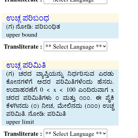
ಉಚ್ಚ ಪರಿಬಂಧ
(ಗ) ನೋಡಿ: ಪರಿಬಂಧಿತ
upper bound
Transliterate :
ಉಚ್ಚ ಪರಿಮಿತಿ
(ಗ) ಚರದ ವ್ಯಾಪ್ತಿಯನ್ನು ನಿರ್ಧರಿಸುವ ಎರಡು
ಕೋನಗಳಿಗೆ ಅದರ ಪರಿಮಿತಿಗಳೆಂದು ಹೆಸರು.
ಉದಾಹರಣೆಗೆ 0 < x < 100 ಎಂದಿರುವಾಗ x
ಚರದ ಪರಿಮಿತಿಗಳು ೦ ಮತ್ತು ೧೦೦. ಈ ಪೈಕಿ
ಕೆಳಗಿನದು (೦) ನೀಚ, ಮೇಲಿನದು (೧೦೦) ಉಚ್ಚ
ಪರಿಮಿತಿ. ನೋಡಿ: ಪರಿಮಿತಿ
upper limit
Transliterate :