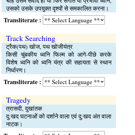
चाहे उसमें संवाद हो या फिर संगीत या प्रभावी ध्वनि,
उसको उसके उपयुक्त दृश्यों से समकालित करना।
Transliterate :
Track Searching
ट्रैक(पथ) खोज, पथ खोजीयंत्र
किसी चुंबकीय ध्वनि फिल्म को आगे-पीछे करके
विशेष ध्वनि को ध्वनि यंत्र की सहायता से स्थान
निर्धारण।
Transliterate :
Tragedy
त्रासदी, दुखांतक
दु:खद घटनाओं को दर्शाने वाला एवं दु:खद अंत वाला
नाटक।