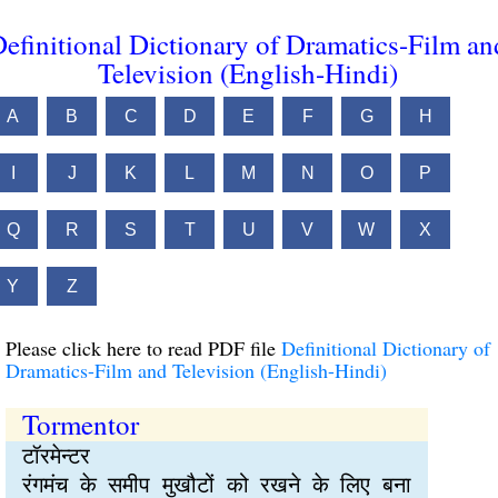
efinitional Dictionary of Dramatics-Film an
Television (English-Hindi)
A
B
C
D
E
F
G
H
I
J
K
L
M
N
O
P
Q
R
S
T
U
V
W
X
Y
Z
Please click here to read PDF file
Definitional Dictionary of
Dramatics-Film and Television (English-Hindi)
Tormentor
टॉरमेन्टर
रंगमंच के समीप मुखौटों को रखने के लिए बना