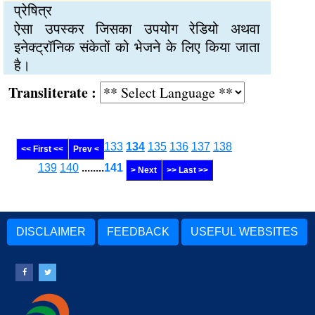
प्रेषित्र
ऐसा उपस्कर जिसका उपयोग रेडियो अथवा
इनेक्ट्रॉनिक संकेतों को भेजने के लिए किया जाता
है।
Transliterate :
133
134
135
136
137
138
<< First <<
Prev <
139
140
........
141
> Next
>> Last >>
DISCLAIMER
FEEDBACK
USEFUL WEBSITES