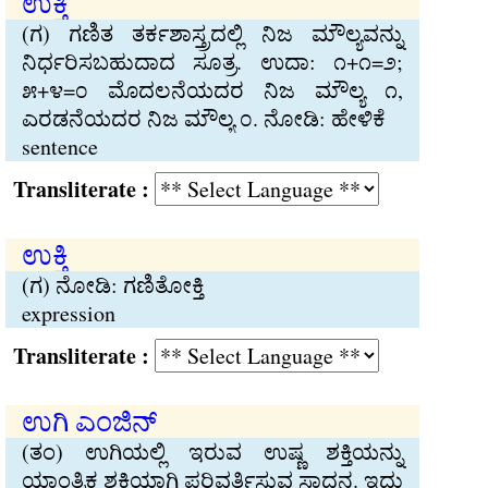
ಉಕ್ತಿ
(ಗ) ಗಣಿತ ತರ್ಕಶಾಸ್ತ್ರದಲ್ಲಿ ನಿಜ ಮೌಲ್ಯವನ್ನು
ನಿರ್ಧರಿಸಬಹುದಾದ ಸೂತ್ರ. ಉದಾ: ೧+೧=೨;
೫+೪=೦ ಮೊದಲನೆಯದರ ನಿಜ ಮೌಲ್ಯ ೧,
ಎರಡನೆಯದರ ನಿಜ ಮೌಲ್ಯ ೦. ನೋಡಿ: ಹೇಳಿಕೆ
sentence
Transliterate :
ಉಕ್ತಿ
(ಗ) ನೋಡಿ: ಗಣಿತೋಕ್ತಿ
expression
Transliterate :
ಉಗಿ ಎಂಜಿನ್
(ತಂ) ಉಗಿಯಲ್ಲಿ ಇರುವ ಉಷ್ಣ ಶಕ್ತಿಯನ್ನು
ಯಾಂತ್ರಿಕ ಶಕ್ತಿಯಾಗಿ ಪರಿವರ್ತಿಸುವ ಸಾಧನ. ಇದು