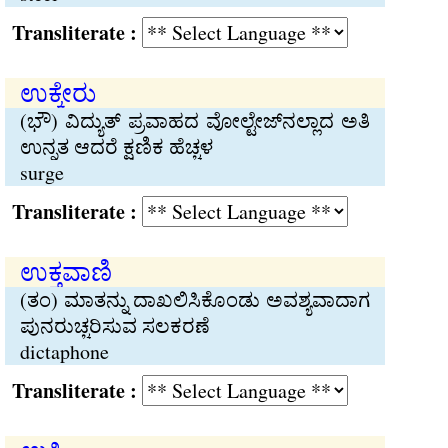
Transliterate :
ಉಕ್ಕೇರು
(ಭೌ) ವಿದ್ಯುತ್ ಪ್ರವಾಹದ ವೋಲ್ಟೇಜ್‌ನಲ್ಲಾದ ಅತಿ
ಉನ್ನತ ಆದರೆ ಕ್ಷಣಿಕ ಹೆಚ್ಚಳ
surge
Transliterate :
ಉಕ್ತವಾಣಿ
(ತಂ) ಮಾತನ್ನು ದಾಖಲಿಸಿಕೊಂಡು ಅವಶ್ಯವಾದಾಗ
ಪುನರುಚ್ಚರಿಸುವ ಸಲಕರಣೆ
dictaphone
Transliterate :