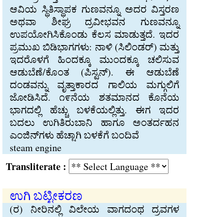
ಆವಿಯ ಸ್ಥಿತಿಸ್ಥಾಪಕ ಗುಣವನ್ನೂ ಅದರ ವಿಸ್ತರಣ
ಅಥವಾ ಶೀಘ್ರ ದ್ರವೀಭವನ ಗುಣವನ್ನೂ
ಉಪಯೋಗಿಸಿಕೊಂಡು ಕೆಲಸ ಮಾಡುತ್ತದೆ. ಇದರ
ಪ್ರಮುಖ ಬಿಡಿಭಾಗಗಳು: ನಾಳಿ (ಸಿಲಿಂಡರ್) ಮತ್ತು
ಇದರೊಳಗೆ ಹಿಂದಕ್ಕೂ ಮುಂದಕ್ಕೂ ಚಲಿಸುವ
ಆಡುಬೆಣೆ/ಕೊಂತ (ಪಿಸ್ಟನ್). ಈ ಆಡುಬೆಣೆ
ದಂಡವನ್ನು ವೃತ್ತಾಕಾರದ ಗಾಲಿಯ ಮಗ್ಗುಲಿಗೆ
ಜೋಡಿಸಿದೆ. ೧೯ನೆಯ ಶತಮಾನದ ಕೊನೆಯ
ಭಾಗದಲ್ಲಿ ಹೆಚ್ಚು ಬಳಕೆಯಲ್ಲಿತ್ತು. ಈಗ ಇದರ
ಬದಲು ಉಗಿತಿರುಬಾನಿ ಹಾಗೂ ಅಂತರ್ದಹನ
ಎಂಜಿನ್‌ಗಳು ಹೆಚ್ಚಾಗಿ ಬಳಕೆಗೆ ಬಂದಿವೆ
steam engine
Transliterate :
ಉಗಿ ಬಟ್ಟೀಕರಣ
(ರ) ನೀರಿನಲ್ಲಿ ವಿಲೇಯ ವಾಗದಂಥ ದ್ರವಗಳ