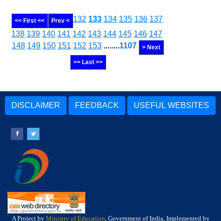
132
133
134
135
136
137
<< First <<
Prev <
138
139
140
141
142
143
144
145
146
147
148
149
150
151
152
153
........
1107
> Next
>> Last >>
DISCLAIMER
FEEDBACK
USEFUL WEBSITES
A Project by
Ministry of Education
, Government of India, Implemented by