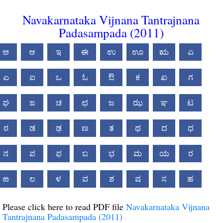
Navakarnataka Vijnana Tantrajnana
Padasampada (2011)
ಅ
ಆ
ಇ
ಈ
ಉ
ಊ
ಋ
ಎ
ಏ
ಐ
ಒ
ಓ
ಔ
ಕ
ಖ
ಗ
ಘ
ಙ
ಚ
ಛ
ಜ
ಝ
ಞ
ಟ
ಠ
ಡ
ಢ
ಣ
ತ
ಥ
ದ
ಧ
ನ
ಪ
ಫ
ಬ
ಭ
ಮ
ಯ
ರ
ಱ
ಲ
ಳ
ವ
ಶ
ಷ
ಸ
ಹ
Please click here to read PDF file
Navakarnataka Vijnana
Tantrajnana Padasampada (2011)