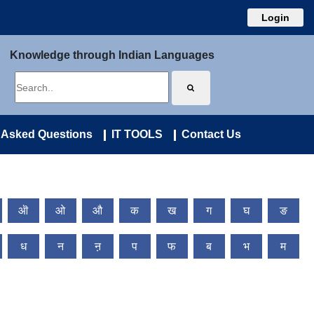
Login
Knowledge through Indian Languages
 Asked Questions
IT TOOLS
Contact Us
ऒ
ओ
औ
क
ख
ग
घ
ङ
ध
न
ऩ
प
फ
ब
भ
म