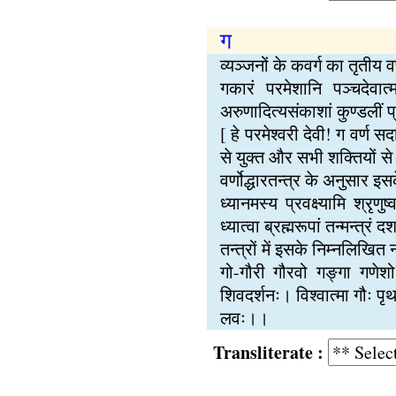
ग
व्यञ्जनों के कवर्ग का तृतीय व
गकारं परमेशानि पञ्चदेवात्म
अरुणादित्यसंकाशां कुण्डलीं 
[ हे परमेश्वरी देवी! ग वर्ण स
से युक्त और सभी शक्तियों से
वर्णोद्धारतन्त्र के अनुसार इ
ध्यानमस्य प्रवक्ष्यामि श्रृण
ध्यात्वा ब्रह्मरूपां तन्मन्त्र
तन्त्रों में इसके निम्नलिखित न
गो-गौरी गौरवो गङ्गा गणेशो ग
शिवदर्शनः। विश्वात्मा गौः पृ
लवः।।
Transliterate :