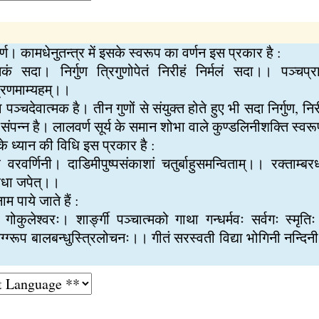
र्ण। कामधेनुतन्त्र में इसके स्वरूप का वर्णन इस प्रकार है :
कं सदा। निर्गुण त्रिगुणोपेतं निरीहं निर्मलं सदा।। पञ्चप्राण
प्रणमाम्यहम्।।
दा पञ्चदेवात्मक है। तीन गुणों से संयुक्त होते हुए भी सदा निर्गुण, न
 संपन्न है। लालवर्ण सूर्य के समान शोभा वाले कुण्डलिनीशक्ति स्वर
सके ध्यान की विधि इस प्रकार है :
ुष्व वरवर्णिनी। दाडिमीपुष्पसंकाशां चतुर्बाहुसमन्विताम्।। रक्ताम्ब
ं दशधा जपेत्।।
ाम पाये जाते हैं :
ोकुलेश्वरः। शार्ङ्गी पञ्चात्मको गाथा गन्धर्मवः सर्वगः स्मृतिः।।
थग्‍ग्‍रूप बालबन्धुस्त्रिलोचनः।। गीतं सरस्वती विद्या भोगिनी नन्दि