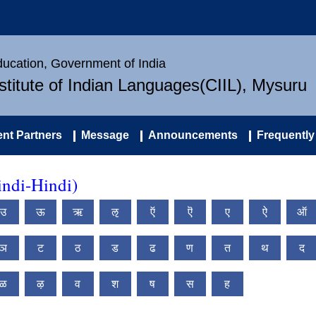
Education, Government of India
nstitute of Indian Languages(CIIL), Mysuru
nt Partners
Message
Announcements
Frequently
ndi-Hindi)
उ
ऊ
ऋ
ऌ
ऍ
ऎ
ए
ऐ
ऑ
ञ
ट
ठ
ड
ढ
ण
त
थ
द
ळ
ऴ
व
श
ष
स
ह