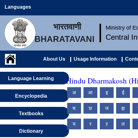
Languages
भारतवाणी
Ministry of 
Central I
BHARATAVANI
About Us
Usage Information
Conte
Hindu Dharmakosh (Hi
Language Learning
अ
आ
इ
ई
Encyclopedia
च
छ
ज
झ
Textbooks
य
र
ऱ
ल
Dictionary