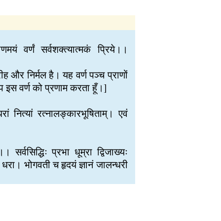
मयं वर्णं सर्वशक्त्यात्मकं प्रिये।।
िरीह और निर्मल है। यह वर्ण पञ्च प्राणों
ूप इस वर्ण को प्रणाम करता हूँ।]
रधरां नित्यां रत्नालङ्कारभूषिताम्। एवं
 सर्वसिद्धिः प्रभा धूम्रा द्विजाख्यः
नी धरा। भोगवती च हृदयं ज्ञानं जालन्धरी