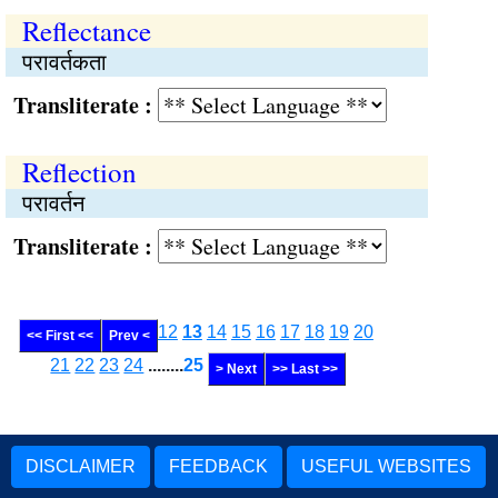
Reflectance
परावर्तकता
Transliterate :
Reflection
परावर्तन
Transliterate :
12
13
14
15
16
17
18
19
20
<< First <<
Prev <
21
22
23
24
........
25
> Next
>> Last >>
DISCLAIMER
FEEDBACK
USEFUL WEBSITES