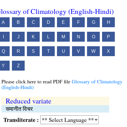
lossary of Climatology (English-Hindi)
A
B
C
D
E
F
G
H
I
J
K
L
M
N
O
P
Q
R
S
T
U
V
W
X
Y
Z
Please click here to read PDF file
Glossary of Climatology
(English-Hindi)
Reduced variate
समानीत विचर
Transliterate :