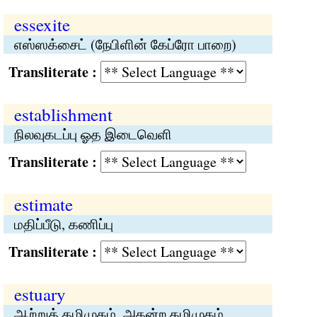
essexite
எஸ்ஸக்சைட் (நேபிளின் கேப்ரோ பாறை)
Transliterate :
establishment
நிலவுகடப்பு ஓத இடைவெளி
Transliterate :
estimate
மதிப்பீடு, கணிப்பு
Transliterate :
estuary
ஆற்றுக் கழிமுகம், அகன்ற கழிமுகம்