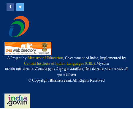
A Project by
Ministry of Education
, Government of India, Implemented by
Central Institute of Indian Languages (CIIL)
, Mysuru
भारतीय भाषा संस्थान (सीआईआईएल), मैसूर द्वारा कार्यान्वित, शिक्षा मंत्रालय, भारत सरकार की
एक परियोजना
© Copyright
Bharatavani
. All Rights Reserved