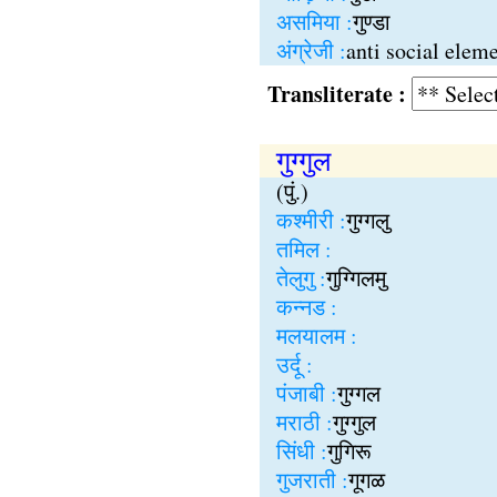
असमिया :
गुण्डा
अंग्रेजी :
anti social elem
Transliterate :
गुग्गुल
(पुं.)
कश्मीरी :
गुग्गलु
तमिल :
तेलुगु :
गुग्गिलमु
कन्नड :
मलयालम :
उर्दू :
पंजाबी :
गुग्गल
मराठी :
गुग्गुल
सिंधी :
गुगिरू
गुजराती :
गूगळ