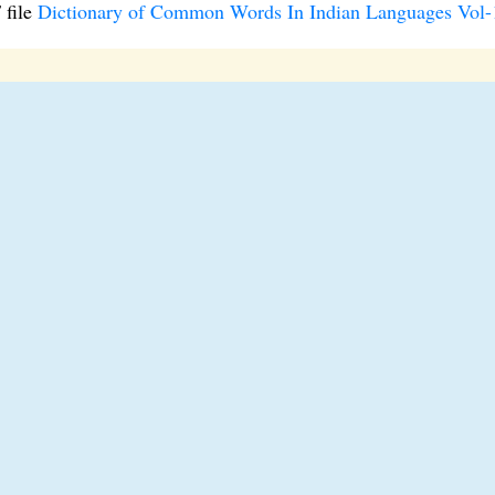
 file
Dictionary of Common Words In Indian Languages Vol-