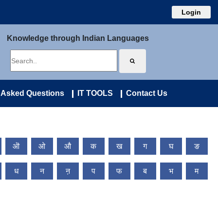
Login
Knowledge through Indian Languages
 Asked Questions
IT TOOLS
Contact Us
ऒ
ओ
औ
क
ख
ग
घ
ङ
ध
न
ऩ
प
फ
ब
भ
म