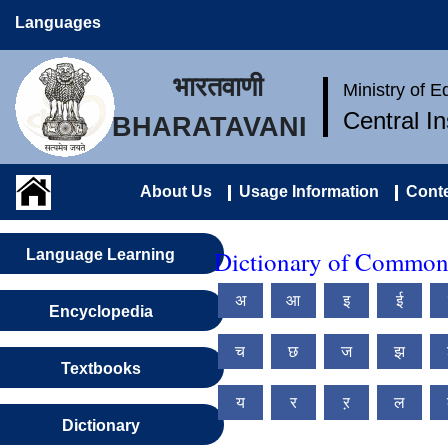
Languages
भारतवाणी
Ministry of 
Central I
BHARATAVANI
About Us
Usage Information
Conte
Dictionary of Common
Language Learning
अ
आ
इ
ई
Encyclopedia
च
छ
ज
झ
Textbooks
य
र
ऱ
ल
Dictionary