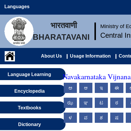
Languages
भारतवाणी
Ministry of 
Central I
BHARATAVANI
About Us
Usage Information
Conte
Navakarnataka Vijnana
Language Learning
ಅ
ಆ
ಇ
ಈ
Encyclopedia
ಝ
ಞ
ಟ
ಠ
Textbooks
ಳ
ವ
ಶ
ಷ
Dictionary