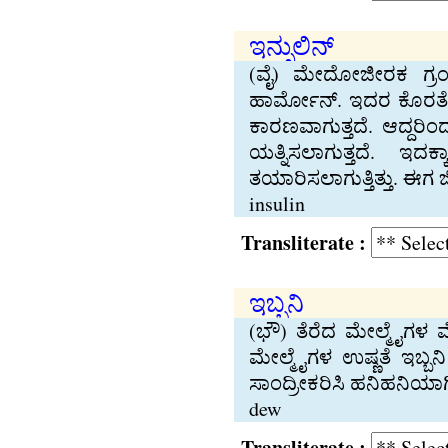
ಇನ್ಸುಲಿನ್
(ವೈ) ಮೇದೋಜೀರಕ ಗ್ರಂಥಿ
ಹಾರ್ಮೋನ್. ಇದರ ಕೊರತೆಯ
ಕಾರಣವಾಗುತ್ತದೆ. ಆದ್ದರಿಂ
ಯತ್ನಿಸಲಾಗುತ್ತದೆ. ಇ
ತಯಾರಿಸಲಾಗುತ್ತಿತ್ತು. ಈಗ ಜ
insulin
Transliterate :
ಇಬ್ಬನಿ
(ಭೌ) ತೆರೆದ ಮೇಲ್ಮೈಗಳ 
ಮೇಲ್ಮೈಗಳ ಉಷ್ಣತೆ ಇಬ್ಬನ
ಸಾಂದ್ರೀಕರಿಸಿ ಹನಿಹನಿಯಾಗ
dew
Transliterate :