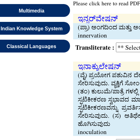
Please click here to read PDF
Multimedia
ಇನ್ನರ್‌ವೇಷನ್
(ಪ್ರಾ) ಅಂಗದಿಂದ ಮತ್ತು 
Indian Knowledge System
innervation
Transliterate :
Classical Languages
ಇನಾಕ್ಯುಲೇಷನ್
(ವೈ) ಪ್ರಯೋಗ ಪಶುವಿನ ದೇ
ಸೇರಿಸುವುದು. ವ್ಯಕ್ತಿಗೆ 
(ತಂ) ಕುಲುಮೆ/ಪಾತ್ರೆ ಗಳಲ್
ಸ್ಫಟಿಕೀಕರಣ ಸ್ವಭಾವದ ಮ
ಸ್ಫಟಿಕೀಕರಣವನ್ನು ಪ್ರವರ
ಸೇರಿಸುವುದು. (ಸ) ಆತಿಥೇ
ಹೊಗಿಸುವುದು
inoculation