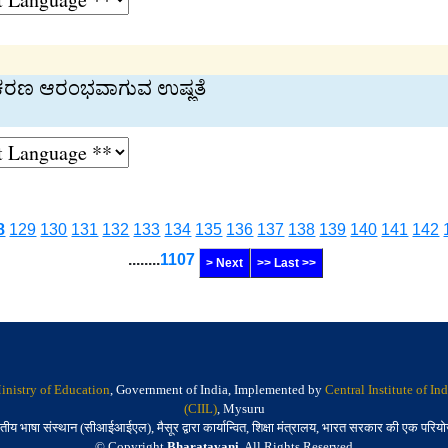
ೀಕರಣ ಆರಂಭವಾಗುವ ಉಷ್ಣತೆ
8
129
130
131
132
133
134
135
136
137
138
139
140
141
142
........
1107
> Next
>> Last >>
inistry of Education
, Government of India, Implemented by
Central Institute of I
(CIIL)
, Mysuru
तीय भाषा संस्थान (सीआईआईएल), मैसूर द्वारा कार्यान्वित, शिक्षा मंत्रालय, भारत सरकार की एक परिय
© Copyright
Bharatavani
. All Rights Reserved