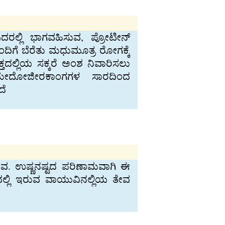
ುದರಲ್ಲಿ ಭಾಗವಹಿಸುವ, ಪ್ರೋಟೀನ್
ದಿಗೆ ಬೆರೆತು ಮಧುಮೂತ್ರ ರೋಗಕ್ಕೆ
್ತದಲ್ಲಿಯ ಸಕ್ಕರೆ ಅಂಶ ನಿವಾರಿಸಲು
ಗಳ ಮೇದೋಜೀರಕಾಂಗಗಳ ಸಾರದಿಂದ
ದೆ
ತೇವ. ಉಷ್ಣನಷ್ಟದ ಪರಿಣಾಮವಾಗಿ ಈ
ಕದಲ್ಲಿ ಇರುವ ವಾಯುವಿನಲ್ಲಿಯ ತೇವ