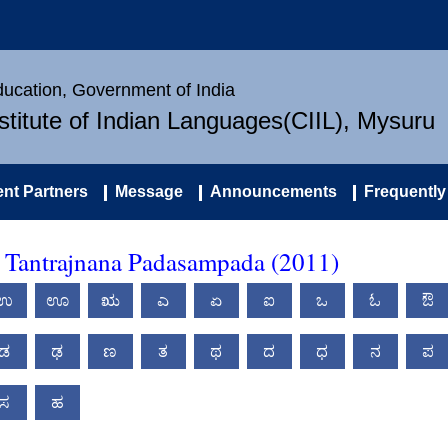
Education, Government of India
nstitute of Indian Languages(CIIL), Mysuru
nt Partners
Message
Announcements
Frequently
 Tantrajnana Padasampada (2011)
ಉ
ಊ
ಋ
ಎ
ಏ
ಐ
ಒ
ಓ
ಔ
ಡ
ಢ
ಣ
ತ
ಥ
ದ
ಧ
ನ
ಪ
ಸ
ಹ