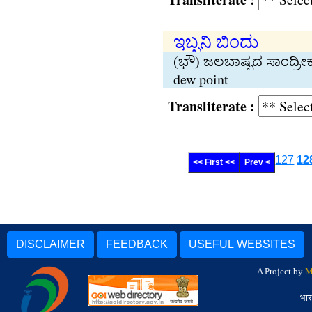
ಇಬ್ಬನಿ ಬಿಂದು
(ಭೌ) ಜಲಬಾಷ್ಪದ ಸಾಂದ್ರ
dew point
Transliterate :
127
12
<< First <<
Prev <
DISCLAIMER
FEEDBACK
USEFUL WEBSITES
A Project by
M
भार