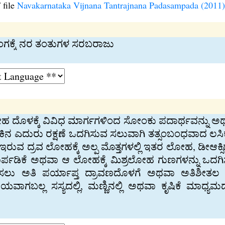
 file
Navakarnataka Vijnana Tantrajnana Padasampada (2011)
ಅಂಗಕ್ಕೆ ನರ ತಂತುಗಳ ಸರಬರಾಜು
ಹ ದೊಳಕ್ಕೆ ವಿವಿಧ ಮಾರ್ಗಗಳಿಂದ ಸೋಂಕು ಪದಾರ್ಥವನ್ನು ಅಥ
ಸೋಂಕಿನ ಎದುರು ರಕ್ಷಣೆ ಒದಗಿಸುವ ಸಲುವಾಗಿ ತತ್ಸಂಬಂಧವಾದ ಲಸಿಕ
ಲಿ ಇರುವ ದ್ರವ ಲೋಹಕ್ಕೆ ಅಲ್ಪ ಮೊತ್ತಗಳಲ್ಲಿ ಇತರ ಲೋಹ, ಡೀಆಕ್
ಾರ್ಪಡಿಕೆ ಅಥವಾ ಆ ಲೋಹಕ್ಕೆ ಮಿಶ್ರಲೋಹ ಗುಣಗಳನ್ನು ಒದ
್ತಿಸಲು ಅತಿ ಪರ್ಯಾಪ್ತ ದ್ರಾವಣದೊಳಗೆ ಅಥವಾ ಅತಿಶೀತಲ ದ್
ಯವಾಗಬಲ್ಲ ಸಸ್ಯದಲ್ಲಿ, ಮಣ್ಣಿನಲ್ಲಿ ಅಥವಾ ಕೃಷಿಕೆ ಮಾಧ್