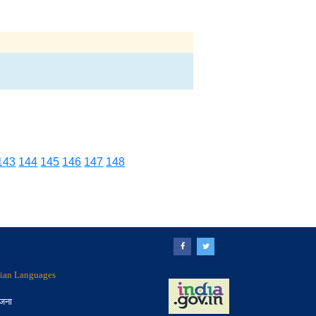
143
144
145
146
147
148
ndian Languages
ोजना