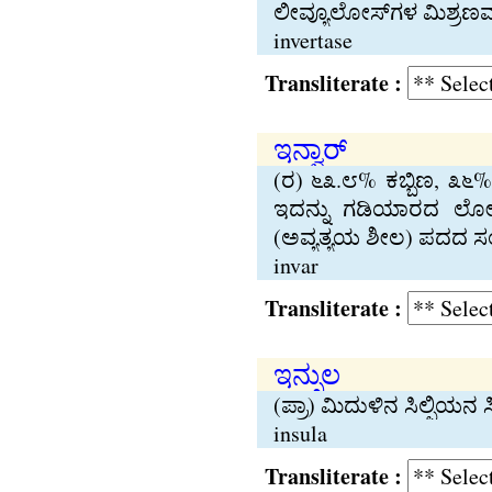
ಲೀವ್ಯೂಲೋಸ್‌ಗಳ ಮಿಶ್ರಣವಾಗಿ
invertase
Transliterate :
ಇನ್ವಾರ್
(ರ) ೬೩.೮% ಕಬ್ಬಿಣ, ೩೬%
ಇದನ್ನು ಗಡಿಯಾರದ ಲೋಲಕ
(ಅವ್ಯತ್ಯಯ ಶೀಲ) ಪದದ ಸಂಕ
invar
Transliterate :
ಇನ್ಸುಲ
(ಪ್ರಾ) ಮಿದುಳಿನ ಸಿಲ್ಪಿಯನ
insula
Transliterate :