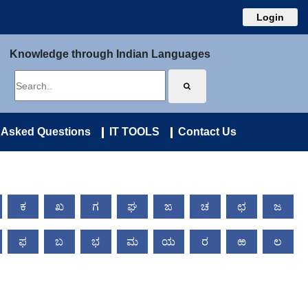
Login
Knowledge through Indian Languages
 Asked Questions
IT TOOLS
Contact Us
ಕ
ಖ
ಗ
ಘ
ಙ
ಚ
ಛ
ಜ
ಫ
ಬ
ಭ
ಮ
ಯ
ರ
ಱ
ಲ