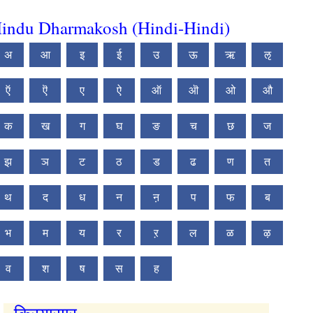
indu Dharmakosh (Hindi-Hindi)
अ
आ
इ
ई
उ
ऊ
ऋ
ऌ
ऍ
ऎ
ए
ऐ
ऑ
ऒ
ओ
औ
क
ख
ग
घ
ङ
च
छ
ज
झ
ञ
ट
ठ
ड
ढ
ण
त
थ
द
ध
न
ऩ
प
फ
ब
भ
म
य
र
ऱ
ल
ळ
ऴ
व
श
ष
स
ह