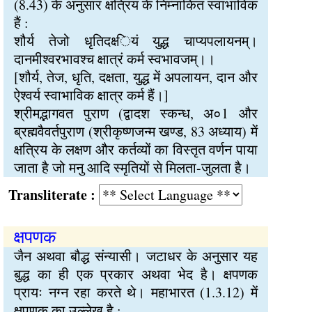
(8.43) के अनुसार क्षत्रिय के निम्नांकित स्वाभाविक
हैं :
शौर्य तेजो धृतिदक्ष्‍ियं युद्ध चाप्यपलायनम्।
दानमीश्वरभावश्च क्षात्रं कर्म स्वभावजम्।।
[शौर्य, तेज, धृति, दक्षता, युद्ध में अपलायन, दान और
ऐश्वर्य स्वाभाविक क्षात्र कर्म हैं।]
श्रीमद्भागवत पुराण (द्वादश स्कन्ध, अ०1 और
ब्रह्मवैवर्तपुराण (श्रीकृष्णजन्म खण्ड, 83 अध्याय) में
क्षत्रिय के लक्षण और कर्तव्यों का विस्तृत वर्णन पाया
जाता है जो मनु आदि स्मृतियों से मिलता-जुलता है।
Transliterate :
क्षपणक
जैन अथवा बौद्ध संन्यासी। जटाधर के अनुसार यह
बुद्ध का ही एक प्रकार अथवा भेद है। क्षपणक
प्रायः नग्न रहा करते थे। महाभारत (1.3.12) में
क्षपणक का उल्लेख है :