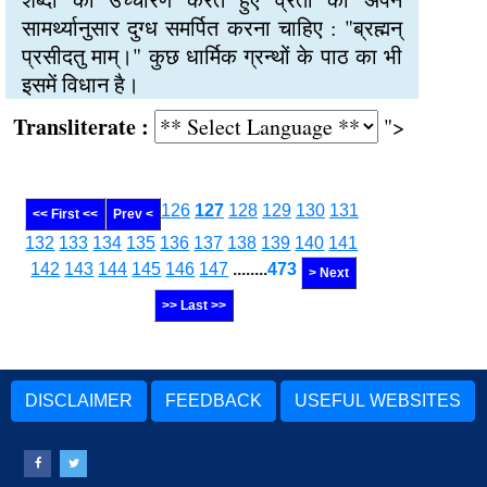
सामर्थ्यानुसार दुग्ध समर्पित करना चाहिए : "ब्रह्मन्
प्रसीदतु माम्।" कुछ धार्मिक ग्रन्थों के पाठ का भी
इसमें विधान है।
Transliterate :
">
126
127
128
129
130
131
<< First <<
Prev <
132
133
134
135
136
137
138
139
140
141
142
143
144
145
146
147
........
473
> Next
>> Last >>
DISCLAIMER
FEEDBACK
USEFUL WEBSITES