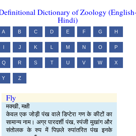
Definitional Dictionary of Zoology (English
Hindi)
A
B
C
D
E
F
G
H
I
J
K
L
M
N
O
P
Q
R
S
T
U
V
W
X
Y
Z
Fly
मक्खी, मक्षी
केवल एक जोड़ी पंख वाले डिप्टेरा गण के कीटों का
सामान्य नाम। अग्र पारदर्शी पंख, स्पंजी मुखांग और
संतोलक के रुप में पिछले रुपांतरित पंख इनके