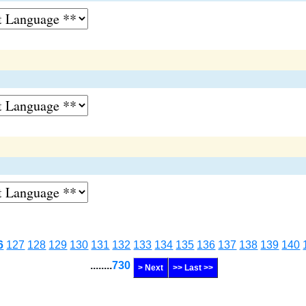
6
127
128
129
130
131
132
133
134
135
136
137
138
139
140
........
730
> Next
>> Last >>