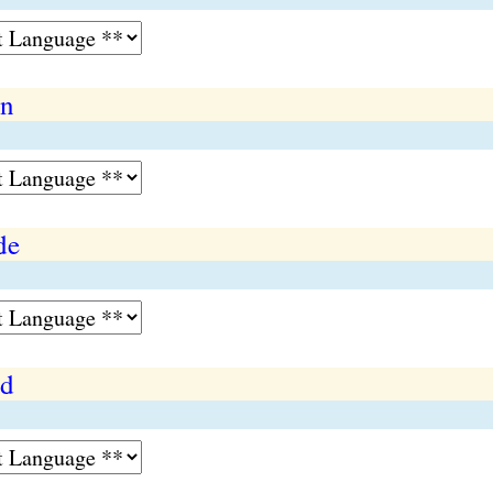
on
de
id