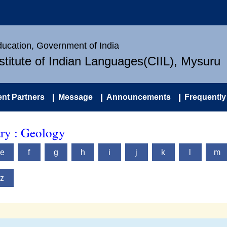
Education, Government of India
nstitute of Indian Languages(CIIL), Mysuru
nt Partners
Message
Announcements
Frequently
ary : Geology
e
f
g
h
i
j
k
l
m
z