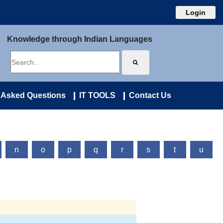
Login
Knowledge through Indian Languages
 Asked Questions
IT TOOLS
Contact Us
n
o
p
q
r
s
t
u