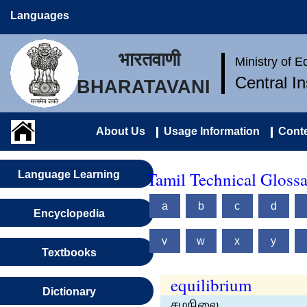
Languages
भारतवाणी
Ministry of 
Central I
BHARATAVANI
About Us
Usage Information
Conte
Tamil Technical Gloss
Language Learning
a
b
c
d
Encyclopedia
v
w
x
y
Textbooks
equilibrium
Dictionary
சமநிலை